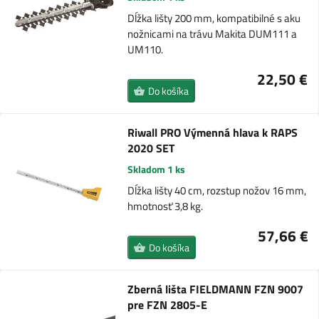
Dĺžka lišty 200 mm, kompatibilné s aku
nožnicami na trávu Makita DUM111 a
UM110.
22,50 €
Do košíka
Riwall PRO Výmenná hlava k RAPS
2020 SET
Skladom 1 ks
Dĺžka lišty 40 cm, rozstup nožov 16 mm,
hmotnosť 3,8 kg.
57,66 €
Do košíka
Zberná lišta FIELDMANN FZN 9007
pre FZN 2805-E