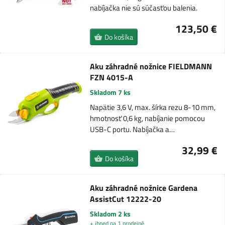
nabíjačka nie sú súčasťou balenia.
123,50 €
Do košíka
Aku záhradné nožnice FIELDMANN
FZN 4015-A
Skladom 7 ks
Napätie 3,6 V, max. šírka rezu 8-10 mm,
hmotnosť 0,6 kg, nabíjanie pomocou
USB-C portu. Nabíjačka a…
32,99 €
Do košíka
Aku záhradné nožnice Gardena
AssistCut 12222-20
Skladom 2 ks
+ ihned na 1 prodejně