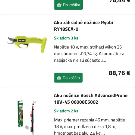
Do košíka
Aku záhradné nožnice Ryobi
RY18SCA-0
Skladom 3 ks
Napätie 18 V, max. strihací výkon 25
mm, hmotnosť 0,74 kg. Akumulátor a
nabíjačka nie sú súčasťou…
88,76 €
Do košíka
Aku nožnice Bosch AdvancedPrune
18V-45 06008C5002
Skladom 2 ks
Max. priemer rezania 45 mm, napätie
18 V, max. predĺžená dĺžka 1,8 m,
hmotnosť bez aku 2,8 kg.…