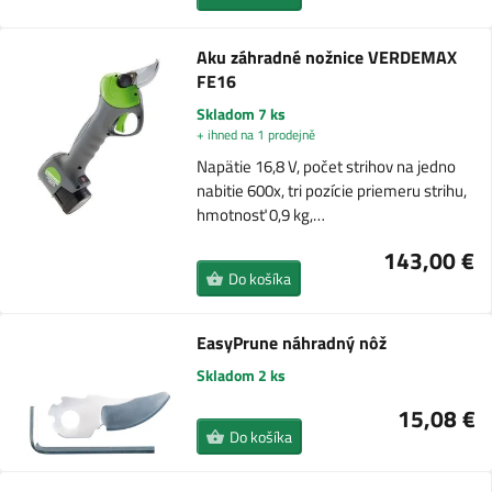
Aku záhradné nožnice VERDEMAX
FE16
Skladom 7 ks
+ ihned na 1 prodejně
Napätie 16,8 V, počet strihov na jedno
nabitie 600x, tri pozície priemeru strihu,
hmotnosť 0,9 kg,…
143,00 €
Do košíka
EasyPrune náhradný nôž
Skladom 2 ks
15,08 €
Do košíka