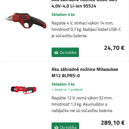
4,0V-4,0 Li-ion 95524
Skladom 3 ks
Napätie 4 V, strihací výkon 14 mm,
hmotnosť 0,7 kg. Nabíjací kábel USB-C
je súčasťou balenia.
24,70 €
Do košíka
Aku záhradné nožnice Milwaukee
M12 BLPRS-0
Skladom 3 ks
+ ihned na 1 prodejně
Napätie 12 V, rezný výkon 32 mm,
hmotnosť 1,3 kg. Akumulátor a
nabíjačka nie sú súčasťou balenia.
289,10 €
Do košíka