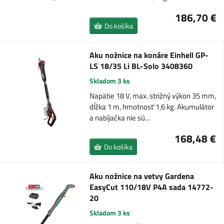
186,70 €
Do košíka
Aku nožnice na konáre Einhell GP-
LS 18/35 Li BL-Solo 3408360
Skladom 3 ks
Napätie 18 V, max. strižný výkon 35 mm,
dĺžka 1 m, hmotnosť 1,6 kg. Akumulátor
a nabíjačka nie sú…
168,48 €
Do košíka
Aku nožnice na vetvy Gardena
EasyCut 110/18V P4A sada 14772-
20
Skladom 3 ks