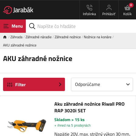
0
Infolinka
Prihlásiť
Košík
Menu
Záhrada
Záhradné náradie
Záhradné nožnice
Nožnice na konáre
AKU záhradné nožnice
AKU záhradné nožnice
Odporúčame
Filter
Aku záhradné nožnice Riwall PRO
RAP 3020i SET
Skladom > 15 ks
+ ihned na 5 prodejnách
Napätie 20V, max. strižný výkon 30 mm,