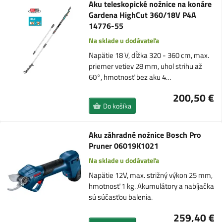
Aku teleskopické nožnice na konáre
Gardena HighCut 360/18V P4A
14776-55
Na sklade u dodávateľa
Napätie 18 V, dĺžka 320 - 360 cm, max.
priemer vetiev 28 mm, uhol strihu až
60°, hmotnosť bez aku 4…
200,50 €
Do košíka
Aku záhradné nožnice Bosch Pro
Pruner 06019K1021
Na sklade u dodávateľa
Napätie 12V, max. strižný výkon 25 mm,
hmotnosť 1 kg. Akumulátory a nabíjačka
sú súčasťou balenia.
259,40 €