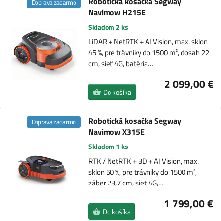
Robotická kosačka Segway
Doprava zadarmo
Navimow H215E
Skladom 2 ks
LiDAR + NetRTK + AI Vision, max. sklon
45 %, pre trávniky do 1500 m², dosah 22
cm, sieť 4G, batéria…
2 099,00 €
Do košíka
Robotická kosačka Segway
Doprava zadarmo
Navimow X315E
Skladom 1 ks
RTK / NetRTK + 3D + AI Vision, max.
sklon 50 %, pre trávniky do 1500 m²,
záber 23,7 cm, sieť 4G,…
1 799,00 €
Do košíka