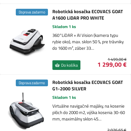
Robotická kosačka ECOVACS GOAT
Doprava zadarmo
A1600 LiDAR PRO WHITE
Skladom 1 ks
360°LiDAR + AI Vision (kamera typu
rybie oko), max. sklon 50 %, pre trávniky
do 1600 m², záber 33…
1 499,00 €
1 299,00 €
Do košíka
Robotická kosačka ECOVACS GOAT
Doprava zadarmo
G1-2000 SILVER
Skladom 1 ks
Virtuálne navigačné majáky, na kosenie
plôch do 2000 m2, výška kosenia 30-60
mm, maximálny sklon 45…
2 076,65 €