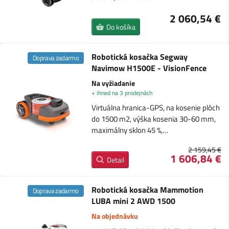
2 060,54 €
Do košíka
Robotická kosačka Segway
Doprava zadarmo
Navimow H1500E - VisionFence
Na vyžiadanie
+ ihned na 3 prodejnách
Virtuálna hranica-GPS, na kosenie plôch
do 1500 m2, výška kosenia 30-60 mm,
maximálny sklon 45 %,…
2 159,45 €
1 606,84 €
Detail
Robotická kosačka Mammotion
Doprava zadarmo
LUBA mini 2 AWD 1500
Na objednávku