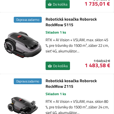
1 735,01 €
Do košíka
Robotická kosačka Roborock
Doprava zadarmo
RockMow S115
Skladom 1 ks
RTK + AI Vision + VSLAM, max. sklon 45
%, pre trávniky do 1500 m², záber 22 cm,
sieť 4G, akumulátor…
1 648,42 €
1 483,58 €
Do košíka
Robotická kosačka Roborock
Doprava zadarmo
RockMow Z115
Skladom 1 ks
RTK + AI Vision + VSLAM, max. sklon 80
%, pre trávniky do 1500 m², záber 24 cm,
sieť 4G, akumulátor…