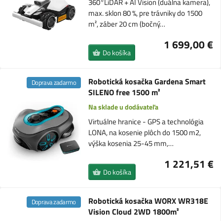
360°LiDAR + AI Vision (duálna kamera),
max. sklon 80 %, pre trávniky do 1500
m², záber 20 cm (bočný…
1 699,00 €
Do košíka
Robotická kosačka Gardena Smart
Doprava zadarmo
SILENO free 1500 m²
Na sklade u dodávateľa
Virtuálne hranice - GPS a technológia
LONA, na kosenie plôch do 1500 m2,
výška kosenia 25-45 mm,…
1 221,51 €
Do košíka
Robotická kosačka WORX WR318E
Doprava zadarmo
Vision Cloud 2WD 1800m²