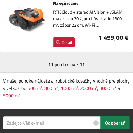
Na vyžiadanie
RTK Cloud + stereo AI Vision + vSLAM,
max. sklon 30 %, pro trávniky do 1800
m², záber 22 cm, Wi-Fi …
1 499,00 €
Detail
11
produktov z
11
V našej ponuke nájdete aj robotické kosačky vhodné pre plochy
s veľkosťou
500 m²
,
800 m²
,
1000 m²
,
2000 m²
,
3000 m²
a
5000 m²
.
i
Odoberať