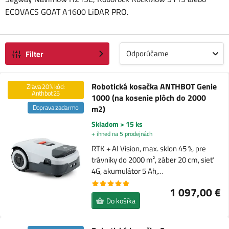
ECOVACS GOAT A1600 LiDAR PRO.
Odporúčame
Filter
Robotická kosačka ANTHBOT Genie
Zľava 20 % kód:
Anthbot25
1000 (na kosenie plôch do 2000
Doprava zadarmo
m2)
Skladom > 15 ks
+ ihned na 5 prodejnách
RTK + AI Vision, max. sklon 45 %, pre
trávniky do 2000 m², záber 20 cm, sieť
4G, akumulátor 5 Ah,…
1 097,00 €
Do košíka