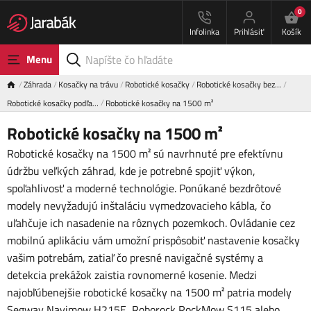
0
Infolinka
Prihlásiť
Košík
Menu
Záhrada
Kosačky na trávu
Robotické kosačky
Robotické kosačky bez…
Robotické kosačky podľa…
Robotické kosačky na 1500 m²
Robotické kosačky na 1500 m²
Robotické kosačky na 1500 m² sú navrhnuté pre efektívnu
údržbu veľkých záhrad, kde je potrebné spojiť výkon,
spoľahlivosť a moderné technológie. Ponúkané bezdrôtové
modely nevyžadujú inštaláciu vymedzovacieho kábla, čo
uľahčuje ich nasadenie na rôznych pozemkoch. Ovládanie cez
mobilnú aplikáciu vám umožní prispôsobiť nastavenie kosačky
vašim potrebám, zatiaľ čo presné navigačné systémy a
detekcia prekážok zaistia rovnomerné kosenie. Medzi
najobľúbenejšie robotické kosačky na 1500 m² patria modely
Segway Navimow H215E, Roborock RockMow S115 alebo