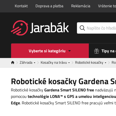
Kontakt
Doprava a platba
Reklamácia
Vrátenie t
Vyberte si kategóriu
Tipy na
Záhrada
Kosačky na trávu
Robotické kosačky
Ro
Robotické kosačky Gardena S
Robotické kosačky
Gardena Smart SILENO free
nadväzujú n
pomocou
technológie LONA™ s GPS a umelou inteligencio
Edge
. Robotické kosačky Smart SILENO free pracujú veľmi t