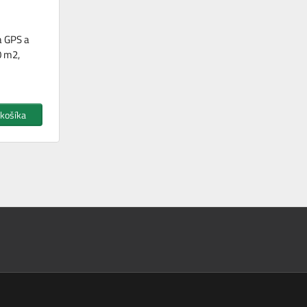
a GPS a
0 m2,
 košíka