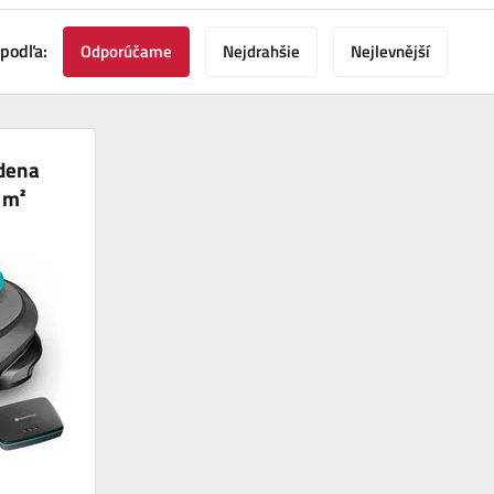
 podľa:
Odporúčame
Nejdrahšie
Nejlevnější
dena
 m²