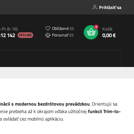
Prihlásiť sa
0
Obľúbené
(
0
)
-Pi: 8-16)
Košík
412 142
0,00 €
Porovnať
(
0
)
OFFLINE
inácii s modernou bezdrôtovou prevádzkou
. Orientujú sa
enie prebieha až k okrajom vďaka užitočnej
funkcii Trim-to-
 ovládať cez mobilnú aplikáciu.