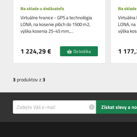
Na sklade u dodávateľa
Na sklade
Virtuálne hranice - GPS a technológia
Virtuálna
LONA, na kosenie plôch do 1500 m2,
LONA, na 
výška kosenia 25-45 mm,…
výška ko
1 224,29 €
1 177,
Do košíka
3
produktov z
3
i
Získat slevy a n