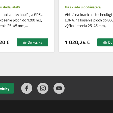
 u dodávateľa
Na sklade u dodávateľa
 hranica - technológia GPS a
Virtuálna hranica - technológi
kosenie plôch do 1200 m2,
LONA, na kosenie plôch do 80
senia 25-45 mm,…
výška kosenia 25-45 mm,…
20 €
1 020,24 €
Do košíka
Do
ovinky