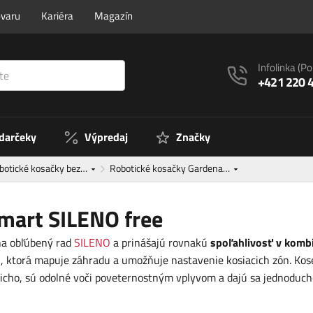
ovaru
Kariéra
Magazín
Infolinka
(Po
+421 220 
 darčeky
Výpredaj
Značky
botické kosačky bez…
Robotické kosačky Gardena…
mart SILENO free
a obľúbený rad
SILENO
a prinášajú rovnakú
spoľahlivosť v komb
u
, ktorá mapuje záhradu a umožňuje nastavenie kosiacich zón. Kos
icho, sú odolné voči poveternostným vplyvom a dajú sa jednoducho