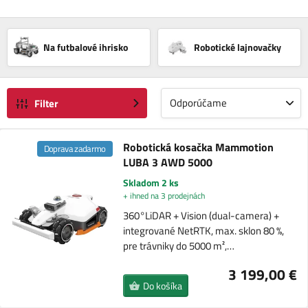
Na futbalové ihrisko
Robotické lajnovačky
Odporúčame
Filter
Robotická kosačka Mammotion
Doprava zadarmo
LUBA 3 AWD 5000
Skladom 2 ks
+ ihned na 3 prodejnách
360°LiDAR + Vision (dual-camera) +
integrované NetRTK, max. sklon 80 %,
pre trávniky do 5000 m²,…
3 199,00 €
Do košíka