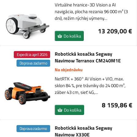
Virtuálne hranice-3D Vision a AI
navigácia, plocha rezania 96 000 m² (3
dni), režim rýchlej výmeny…
13 209,00 €
Do košíka
Robotická kosačka Segway
Expedícia apríl 2026
Navimow Terranox CM240M1E
Doprava zadarmo
Na objednávku
NetRTK + 360° AI Vision + VIO, max.
sklon 84 %, pre trávniky do 24 000 m²,
záber 43 cm, sieť 4G,…
8 159,86 €
Do košíka
Robotická kosačka Segway
Doprava zadarmo
Navimow X330E