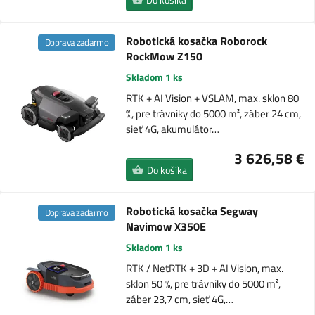
Robotická kosačka Roborock
Doprava zadarmo
RockMow Z150
Skladom 1 ks
RTK + AI Vision + VSLAM, max. sklon 80
%, pre trávniky do 5000 m², záber 24 cm,
sieť 4G, akumulátor…
3 626,58 €
Do košíka
Robotická kosačka Segway
Doprava zadarmo
Navimow X350E
Skladom 1 ks
RTK / NetRTK + 3D + AI Vision, max.
sklon 50 %, pre trávniky do 5000 m²,
záber 23,7 cm, sieť 4G,…