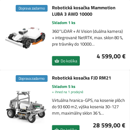
Robotická kosačka Mammotion
Doprava zadarmo
LUBA 3 AWD 10000
Skladom 1 ks
360°LiDAR + AI Vision (duálna kamera)
+ integrované NetRTK, max. sklon 80 %,
pre trávniky do 10000…
4 599,00 €
Do košíka
Robotická kosačka FJD RM21
Doprava zadarmo
Skladom 5 ks
+ ihned na 1 prodejně
Virtuálna hranica-GPS, na kosenie plôch
do 93 600 m2, výška kosenia 30-127
mm, maximálny sklon 36 %…
28 599,00 €
Do košíka