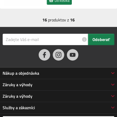
Do košíka
16
produktov z
16
i
Odoberať
Nákup a objednávka
Obchodné podmienky
Záruky a výhody
Doprava a platba
Reklamácia
Záruky a výhody
Predĺžená záruka
Vrátenie tovaru
Prečo nakupovať u nás
Služby a zákazníci
Poškodená zásielka
3-ročná záruka Jarabák