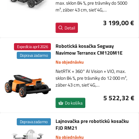
max. sklon 84 %, pre trávniky do 5000
m², záber 43 cm, sieť 4G,…
3 199,00 €
Detail
Robotická kosačka Segway
Expedícia apríl 2026
Navimow Terranox CM120M1E
Doprava zadarmo
Na objednávku
NetRTK + 360° AI Vision + VIO, max.
sklon 84 %, pre trávniky do 12 000 m²,
záber 43 cm, sieť 4G,…
5 522,32 €
Do košíka
Lajnovačka pre robotickú kosačku
Doprava zadarmo
FJD RM21
Na objednávku