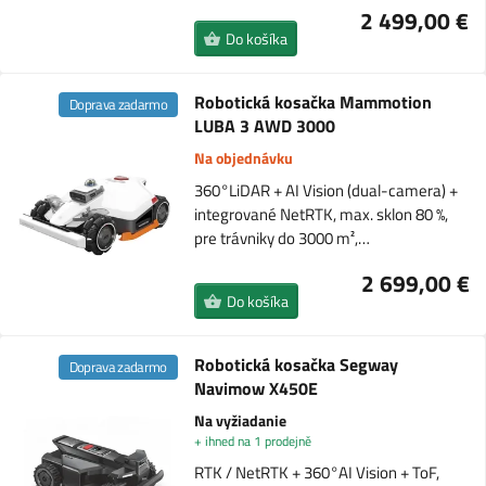
2 499,00 €
Do košíka
Robotická kosačka Mammotion
Doprava zadarmo
LUBA 3 AWD 3000
Na objednávku
360°LiDAR + AI Vision (dual-camera) +
integrované NetRTK, max. sklon 80 %,
pre trávniky do 3000 m²,…
2 699,00 €
Do košíka
Robotická kosačka Segway
Doprava zadarmo
Navimow X450E
Na vyžiadanie
+ ihned na 1 prodejně
RTK / NetRTK + 360°AI Vision + ToF,