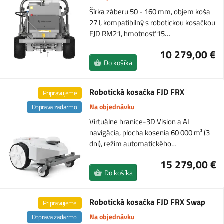
Šírka záberu 50 - 160 mm, objem koša
27 l, kompatibilný s robotickou kosačkou
FJD RM21, hmotnosť 15…
10 279,00 €
Do košíka
Robotická kosačka FJD FRX
Pripravujeme
Na objednávku
Doprava zadarmo
Virtuálne hranice-3D Vision a AI
navigácia, plocha kosenia 60 000 m² (3
dni), režim automatického…
15 279,00 €
Do košíka
Robotická kosačka FJD FRX Swap
Pripravujeme
Na objednávku
Doprava zadarmo