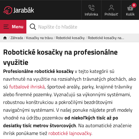
0
Infolinka
Prihlásiť
Košík
Menu
Záhrada
Kosačky na trávu
Robotické kosačky
Robotické kosačky na…
Robotické kosačky na profesionálne
využitie
Profesionálne robotické kosačky
v tejto kategórii sú
navrhnuté na využitie na rozsiahlych trávnatých plochách, ako
sú
futbalové ihriská
, športové areály, parky, krajinné trávniky
alebo firemné pozemky. Vyznačujú sa výkonnými systémami,
robustnou konštrukciou a pokročilými bezdrôtovými
navigačnými systémami. V našej ponuke nájdete profi modely
vhodné na údržbu pozemkov
od niekoľkých tisíc až po
desiatky tisíc metrov štvorcových
. Na automatické značenie
ihrísk ponúkame tiež
robotické lajnovačky
.