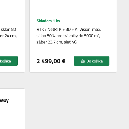
Skladom 1 ks
 sklon 80
RTK / NetRTK + 3D + AI Vision, max.
ber 24 cm,
sklon 50 %, pre trávniky do 5000 m²,
záber 23,7 cm, sieť 4G,…
2 499,00 €
 košíka
Do košíka
gway