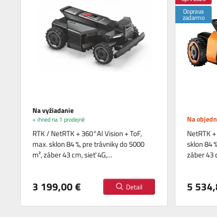
Doprava
zadarmo
Na vyžiadanie
Na objed
+ ihned na 1 prodejně
RTK / NetRTK + 360°AI Vision + ToF,
NetRTK + 
max. sklon 84 %, pre trávniky do 5000
sklon 84 %
m², záber 43 cm, sieť 4G,…
záber 43 
3 199,00 €
5 534,
Detail