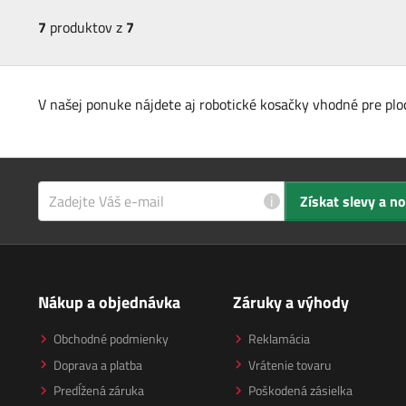
7
produktov z
7
V našej ponuke nájdete aj robotické kosačky vhodné pre plo
i
Získat slevy a n
Nákup a objednávka
Záruky a výhody
Obchodné podmienky
Reklamácia
Doprava a platba
Vrátenie tovaru
Predĺžená záruka
Poškodená zásielka