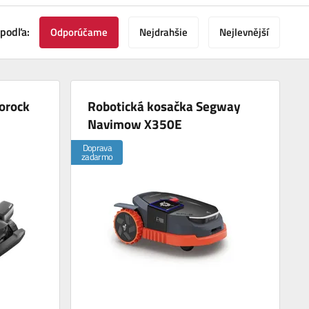
 podľa:
Odporúčame
Nejdrahšie
Nejlevnější
orock
Robotická kosačka Segway
Navimow X350E
Doprava
zadarmo