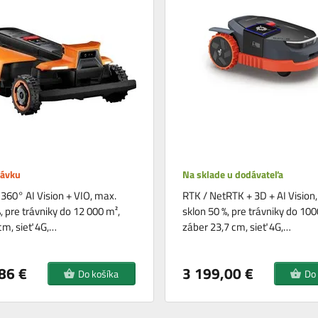
návku
Na sklade u dodávateľa
360° AI Vision + VIO, max.
RTK / NetRTK + 3D + AI Vision
, pre trávniky do 12 000 m²,
sklon 50 %, pre trávniky do 100
cm, sieť 4G,…
záber 23,7 cm, sieť 4G,…
86 €
3 199,00 €
Do košíka
Do