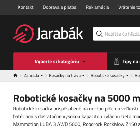
Kontakt
Doprava a platba
Reklamácia
Vrátenie t
Vyberte si kategóriu
Tipy na
Záhrada
Kosačky na trávu
Robotické kosačky
Ro
Robotické kosačky na 5000 m
Robotické kosačky prispôsobené na údržbu plôch o veľkosti
batériami s dostatočne vysokou kapacitou zvládnu tieto mod
Mammotion LUBA 3 AWD 5000, Roborock RockMow Z150 a