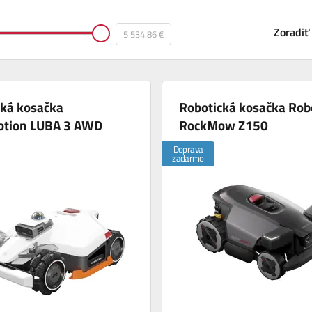
Zoradiť
cká kosačka
Robotická kosačka Rob
tion LUBA 3 AWD
RockMow Z150
Doprava
zadarmo