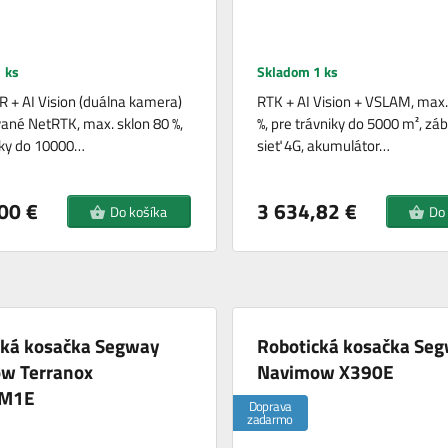
 ks
Skladom 1 ks
 + AI Vision (duálna kamera)
RTK + AI Vision + VSLAM, max.
vané NetRTK, max. sklon 80 %,
%, pre trávniky do 5000 m², zá
iky do 10000…
sieť 4G, akumulátor…
00 €
3 634,82 €
Do košíka
Do
cká kosačka Segway
Robotická kosačka Se
w Terranox
Navimow X390E
M1E
Doprava
zadarmo