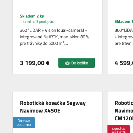
Skladom 2 ks
Skladom 1
+ ihned na 3 prodejnách
360°LiDAR + Vision (dual-camera) +
360°LiDAR
integrované NetRTK, max. sklon 80 %,
+ integro
pre trávniky do 5000 m²,…
pre trávn
3 199,00 €
4 599,
Do košíka
Robotická kosačka Segway
Roboti
Navimow X450E
Navimo
CM120
Doprava
zadarmo
Expedícia
apríl 2026