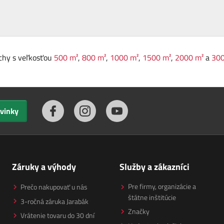
chy s veľkosťou
500 m²
,
800 m²
,
1000 m²
,
1500 m²
,
2000 m²
a
300
ovinky
Záruky a výhody
Služby a zákazníci
Pre firmy, organizácie a
Prečo nakupovať u nás
štátne inštitúcie
3-ročná záruka Jarabák
Značky
Vrátenie tovaru do 30 dní