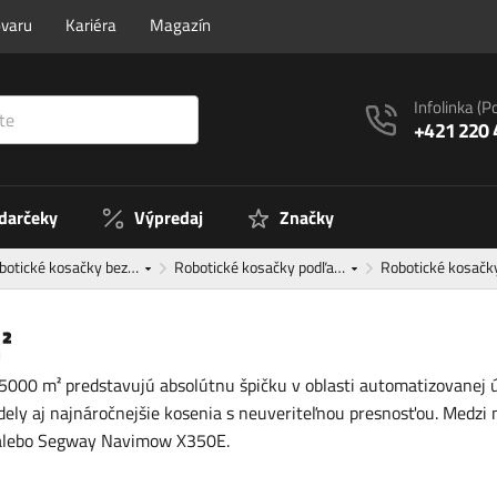
ovaru
Kariéra
Magazín
Infolinka
(P
+421 220 
 darčeky
Výpredaj
Značky
botické kosačky bez…
Robotické kosačky podľa…
Robotické kosač
²
 5000 m² predstavujú absolútnu špičku v oblasti automatizovanej 
ely aj najnáročnejšie kosenia s neuveriteľnou presnosťou. Medzi 
lebo Segway Navimow X350E.