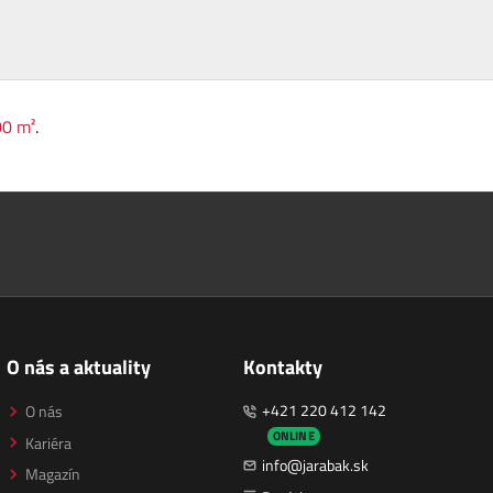
0 m²
.
O nás a aktuality
Kontakty
+421 220 412 142
O nás
ONLINE
Kariéra
info@jarabak.sk
Magazín