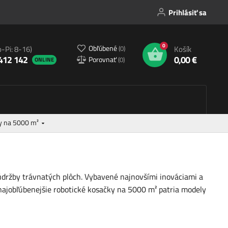
Prihlásiť sa
0
Obľúbené
(
0
)
o-Pi: 8-16)
Košík
412 142
0,00 €
Porovnať
(
0
)
ONLINE
ky na 5000 m²
údržby trávnatých plôch. Vybavené najnovšími inováciami a
najobľúbenejšie robotické kosačky na 5000 m² patria modely