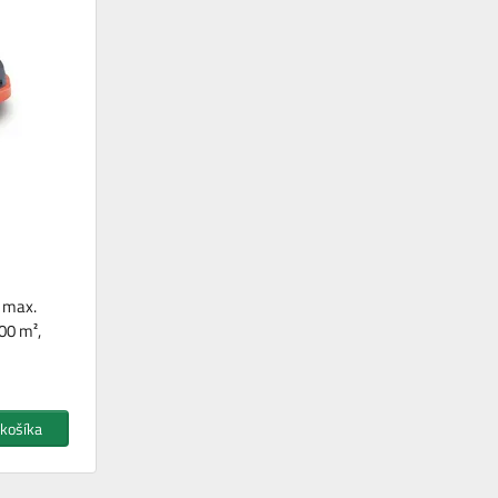
, max.
00 m²,
 košíka