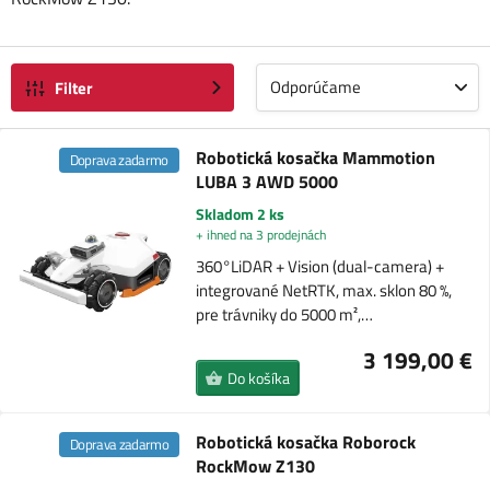
Odporúčame
Filter
Robotická kosačka Mammotion
Doprava zadarmo
LUBA 3 AWD 5000
Skladom 2 ks
+ ihned na 3 prodejnách
360°LiDAR + Vision (dual-camera) +
integrované NetRTK, max. sklon 80 %,
pre trávniky do 5000 m²,…
3 199,00 €
Do košíka
Robotická kosačka Roborock
Doprava zadarmo
RockMow Z130