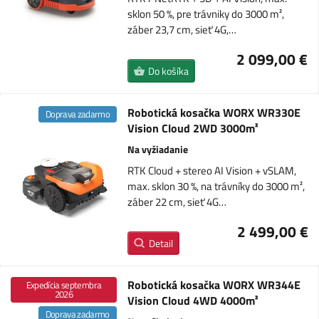
sklon 50 %, pre trávniky do 3000 m²,
záber 23,7 cm, sieť 4G,…
2 099,00 €
Do košíka
Robotická kosačka WORX WR330E
Doprava zadarmo
Vision Cloud 2WD 3000m²
Na vyžiadanie
RTK Cloud + stereo AI Vision + vSLAM,
max. sklon 30 %, na trávníky do 3000 m²,
záber 22 cm, sieť 4G…
2 499,00 €
Detail
Robotická kosačka WORX WR344E
Expedícia septembra
2026
Vision Cloud 4WD 4000m²
Doprava zadarmo