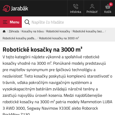
0
Infolinka
Prihlásiť
Košík
Menu
Záhrada
Kosačky na trávu
Robotické kosačky
Robotické kosačky bez…
Robotické kosačky podľa…
Robotické kosačky na 3000 m²
Robotické kosačky na 3000 m²
V tejto kategórii nájdete výkonné a spoľahlivé robotické
kosačky vhodné na 3000 m². Ponúkané modely predstavujú
pre majiteľov synonymum pre špičkovú technológiu a
nezávislosť. Tieto kosačky poskytujú komplexnú starostlivosť o
trávnik, vďaka pokročilým navigačným systémom a
vysokokapacitným batériám zvládajú náročné terény a
zaisťujú najvyššiu úroveň kosenia. Medzi najobľúbenejšie
robotické kosačky na 3000 m² patria modely Mammotion LUBA
3 AWD 3000, Segway Navimow X330E alebo Roborock
RockMow Z130.