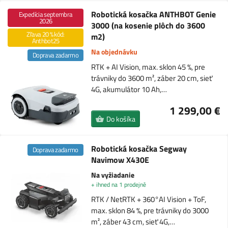
Robotická kosačka ANTHBOT Genie
Expedícia septembra
2026
3000 (na kosenie plôch do 3600
Zľava 20 % kód:
m2)
Anthbot25
Na objednávku
Doprava zadarmo
RTK + AI Vision, max. sklon 45 %, pre
trávniky do 3600 m², záber 20 cm, sieť
4G, akumulátor 10 Ah,…
1 299,00 €
Do košíka
Robotická kosačka Segway
Doprava zadarmo
Navimow X430E
Na vyžiadanie
+ ihned na 1 prodejně
RTK / NetRTK + 360°AI Vision + ToF,
max. sklon 84 %, pre trávniky do 3000
m², záber 43 cm, sieť 4G,…