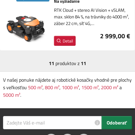
Na vyžiadanie
RTK Cloud + stereo AI Vision + vSLAM,
max. sklon 84 %, na trávniky do 4000 m²,
záber 22 cm, síť 4G,…
2 999,00 €
Detail
11
produktov z
11
V našej ponuke nájdete aj robotické kosačky vhodné pre plochy
s veľkosťou
500 m²
,
800 m²
,
1000 m²
,
1500 m²
,
2000 m²
a
5000 m²
.
i
Odoberať