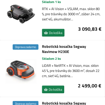
Skladom 1 ks
RTK + AI Vision + VSLAM, max. sklon 80
%, pre trávniky do 3000 m², záber 24 cm,
sieť 4G, akumulátor…
3 090,83 €
Do košíka
Robotická kosačka Segway
Doprava zadarmo
Navimow H230E
Skladom 2 ks
LiDAR + NetRTK + AI Vision, max. sklon
45 %, pre trávniky do 3600 m², dosah 22
cm, sieť 4G, batéria…
2 499,00 €
Do košíka
Robotická kosačka Segway
Doprava zadarmo