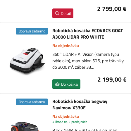
2 799,00 €
Detail
Robotická kosačka ECOVACS GOAT
Doprava zadarmo
A3000 LiDAR PRO WHITE
Na objednávku
360° LiDAR + AI Vision (kamera typu
rybie oko), max. sklon 50 %, pre trávniky
do 3000 m², záber 33…
2 199,00 €
Do košíka
Robotická kosačka Segway
Doprava zadarmo
Navimow X330E
Na objednávku
+ ihned na 2 prodejnách
RTK / NetRTK + 3D + AI Vision, max.