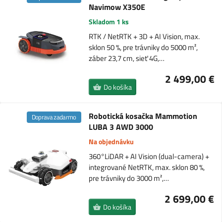
Navimow X350E
Skladom 1 ks
RTK / NetRTK + 3D + AI Vision, max.
sklon 50 %, pre trávniky do 5000 m²,
záber 23,7 cm, sieť 4G,…
2 499,00 €
Do košíka
Robotická kosačka Mammotion
Doprava zadarmo
LUBA 3 AWD 3000
Na objednávku
360°LiDAR + AI Vision (dual-camera) +
integrované NetRTK, max. sklon 80 %,
pre trávniky do 3000 m²,…
2 699,00 €
Do košíka