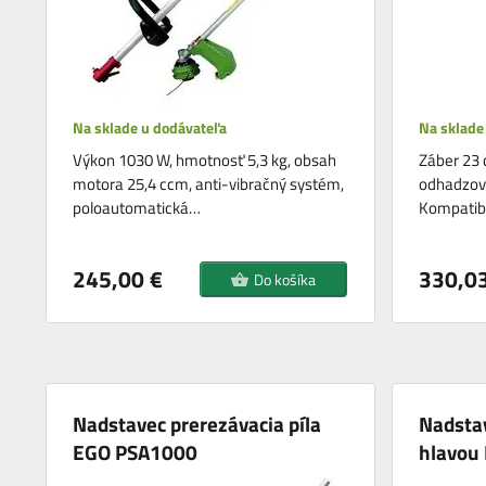
Na sklade u dodávateľa
Na sklade
Výkon 1030 W, hmotnosť 5,3 kg, obsah
Záber 23 
motora 25,4 ccm, anti-vibračný systém,
odhadzova
poloautomatická…
Kompatibi
245,00 €
330,03
Do košíka
Nadstavec prerezávacia píla
Nadsta
EGO PSA1000
hlavou