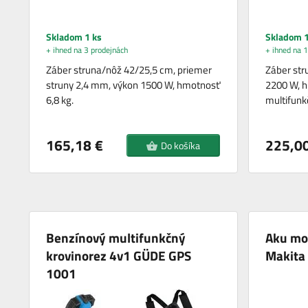
Skladom 1 ks
Skladom 1
+ ihned na 3 prodejnách
+ ihned na 1
Záber struna/nôž 42/25,5 cm, priemer
Záber str
struny 2,4 mm, výkon 1500 W, hmotnosť
2200 W, h
6,8 kg.
multifunk
165,18 €
225,00
Do košíka
Benzínový multifunkčný
Aku mo
krovinorez 4v1 GÜDE GPS
Makita
1001