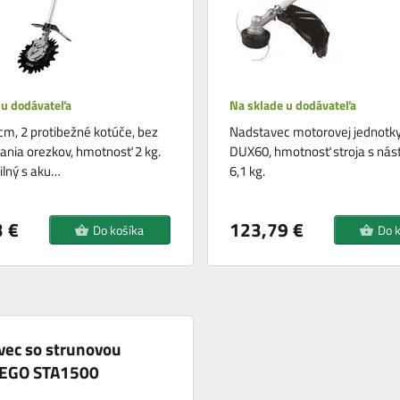
 u dodávateľa
Na sklade u dodávateľa
cm, 2 protibežné kotúče, bez
Nadstavec motorovej jednotk
nia orezkov, hmotnosť 2 kg.
DUX60, hmotnosť stroja s ná
lný s aku…
6,1 kg.
 €
123,79 €
Do košíka
Do 
vec so strunovou
 EGO STA1500