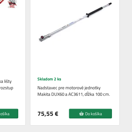
Skladom 2 ks
a lišty
rozstup
Nadstavec pre motorové jednotky
Makita DUX60 a AC3611, dĺžka 100 cm.
75,55 €
košíka
Do košíka