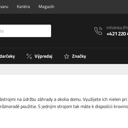
ovaru
Kariéra
Magazín
Infolinka
(P
+421 220 
 darčeky
Výpredaj
Značky
trojmi na údržbu záhrady a okolia domu. Využijete ich nielen pri k
ôznorodé použitie. S jedným strojom tak máte k dispozícii krovino