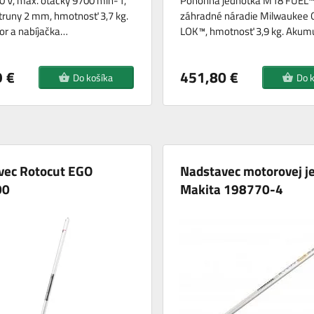
0 V, max. otáčky 9700 min-1,
Pohonná jednotka M18 FUEL™
truny 2 mm, hmotnosť 3,7 kg.
záhradné náradie Milwaukee 
or a nabíjačka…
LOK™, hmotnosť 3,9 kg. Akum
 €
451,80 €
Do košíka
Do 
vec Rotocut EGO
Nadstavec motorovej j
00
Makita 198770-4