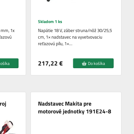
Skladom 1 ks
5 mm, 1x
Napätie 18 V, záber struna/nôž 30/25,5
ťazovú
cm, 1× nadstavec na vyvetvovaciu
reťazovú pílu, 1×…
217,22 €
košíka
Do košíka
roj
Nadstavec Makita pre
motorové jednotky 191E24-8