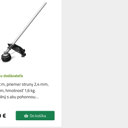
 u dodávateľa
cm, priemer struny 2,4 mm,
cm, hmotnosť 1,6 kg.
ilný s aku pohonnou…
 €
Do košíka