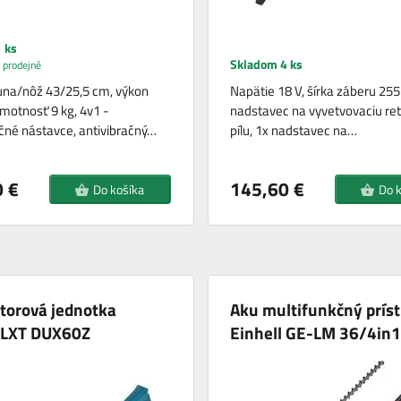
 ks
Skladom 4 ks
 prodejně
una/nôž 43/25,5 cm, výkon
Napätie 18 V, šírka záberu 25
motnosť 9 kg, 4v1 -
nadstavec na vyvetvovaciu re
čné nástavce, antivibračný…
pílu, 1x nadstavec na…
 €
145,60 €
Do košíka
Do 
torová jednotka
Aku multifunkčný príst
 LXT DUX60Z
Einhell GE-LM 36/4in1