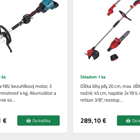
 ks
Skladom 1 ks
x18V, bezuhlíkový motor, 3
Dĺžka lišty píly 20 cm, max. dĺžk
, hmotnosť 4 kg. Akumulátor a
nožníc 45 cm, napätie 2x18 V, 
 nie sú…
reťaze 3/8", rozstup…
 €
289,10 €
Do košíka
Do 