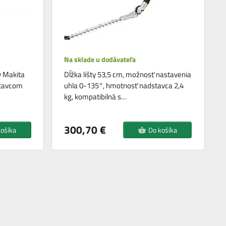
Na sklade u dodávateľa
y Makita
Dĺžka lišty 53,5 cm, možnosť nastavenia
stavcom
uhla 0-135°, hmotnosť nadstavca 2,4
kg, kompatibilná s…
300,70 €
košíka
Do košíka