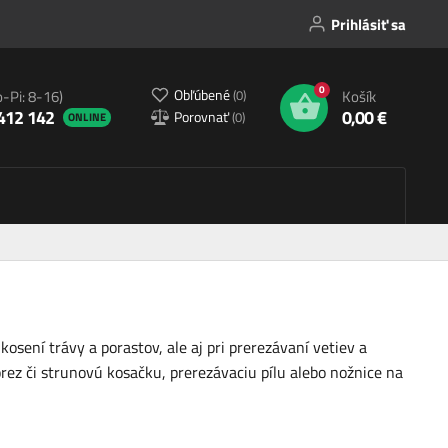
Prihlásiť sa
0
Obľúbené
(
0
)
o-Pi: 8-16)
Košík
412 142
0,00 €
Porovnať
(
0
)
ONLINE
osení trávy a porastov, ale aj pri prerezávaní vetiev a
rez či strunovú kosačku, prerezávaciu pílu alebo nožnice na