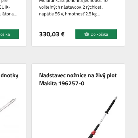
 pre
Multifunkčná pohonná jednotka, 10
QUIK-
voliteľných nástavcov, 2 rýchlosti,
ulátor a…
napätie 56 V, hmotnosť 2,8 kg…
330,03 €
košíka
Do košíka
ednotky
Nadstavec nožnice na živý plot
Makita 196257-0