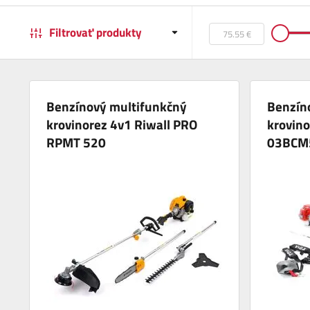
Filtrovať produkty
Benzínový multifunkčný
Benzín
krovinorez 4v1 Riwall PRO
krovino
RPMT 520
03BCM