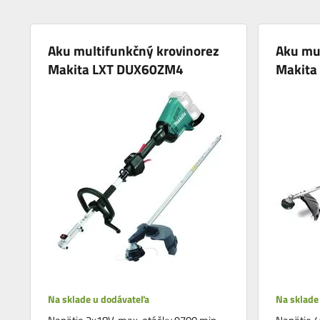
Aku multifunkčný krovinorez
Aku mu
Makita LXT DUX60ZM4
Makita
Na sklade u dodávateľa
Na sklade