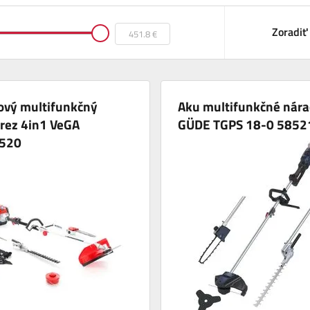
Zoradiť
ový multifunkčný
Aku multifunkčné nára
rez 4in1 VeGA
GÜDE TGPS 18-0 5852
520