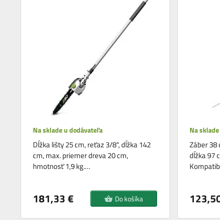
Na sklade u dodávateľa
Na sklade
Dĺžka lišty 25 cm, reťaz 3/8", dĺžka 142
Záber 38 
cm, max. priemer dreva 20 cm,
dĺžka 97 
hmotnosť 1,9 kg.…
Kompatib
181,33 €
123,50
Do košíka