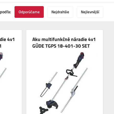
 podľa:
Odporúčame
Nejdrahšie
Nejlevnější
die 4v1
Aku multifunkčné náradie 4v1
1
GÜDE TGPS 18-401-30 SET