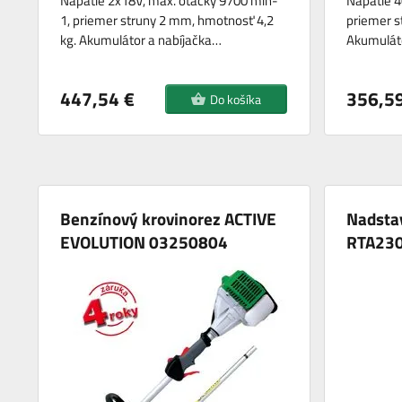
Napätie 2x18V, max. otáčky 9700 min-
Napätie 4
1, priemer struny 2 mm, hmotnosť 4,2
priemer s
kg. Akumulátor a nabíjačka…
Akumulát
447,54 €
356,59
Do košíka
Benzínový krovinorez ACTIVE
Nadsta
EVOLUTION 03250804
RTA23