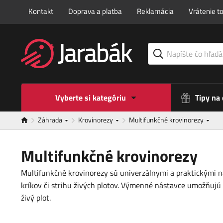
Kontakt
Doprava a platba
Reklamácia
Vrátenie t
Vyberte si kategóriu
Tipy na
Záhrada
Krovinorezy
Multifunkčné krovinorezy
Multifunkčné krovinorezy
Multifunkčné krovinorezy sú univerzálnymi a praktickými nás
kríkov či strihu živých plotov. Výmenné nástavce umožňujú r
živý plot.