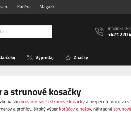
ovaru
Kariéra
Magazín
Infolinka
(Po
+421 220 
 darčeky
Výpredaj
Značky
y a strunové kosačky
dzku vášho
krovinorezu
či
strunové kosačky
a bezpečnú prácu za vš
merov a profilov, široký výber
kotúčov a nožov
, náhradné
strunové