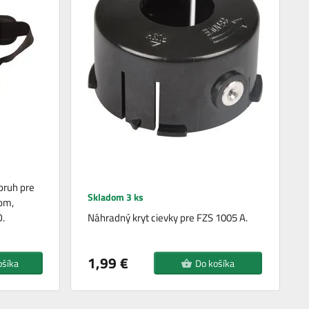
pruh pre
Skladom 3 ks
om,
O.
Náhradný kryt cievky pre FZS 1005 A.
1,99 €
ošíka
Do košíka