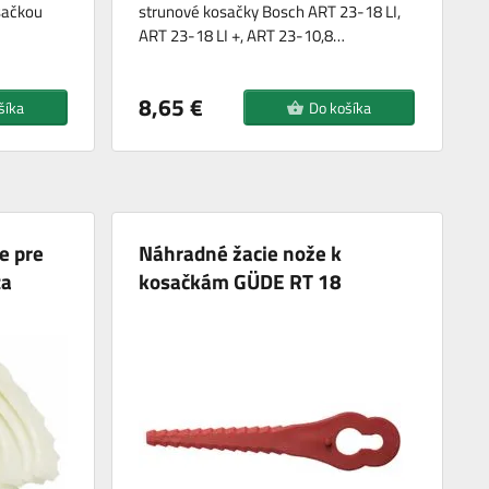
sačkou
strunové kosačky Bosch ART 23-18 LI,
ART 23-18 LI +, ART 23-10,8…
8,65 €
šíka
Do košíka
e pre
Náhradné žacie nože k
ta
kosačkám GÜDE RT 18