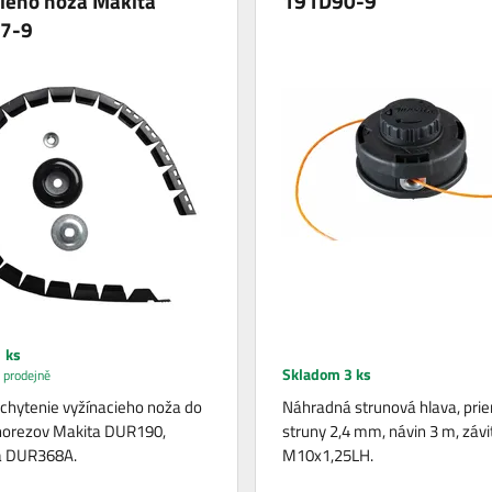
ieho noža Makita
191D90-9
7-9
 ks
Skladom 3 ks
 prodejně
chytenie vyžínacieho noža do
Náhradná strunová hlava, pri
norezov Makita DUR190,
struny 2,4 mm, návin 3 m, závi
 DUR368A.
M10x1,25LH.