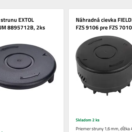
 strunu EXTOL
Náhradná cievka FIE
M 8895712B, 2ks
FZS 9106 pre FZS 701
Skladom 2 ks
Priemer struny 1,6 mm, dĺžka 