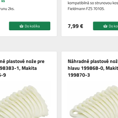
 ks
kompatibilná so strunovou ko
runu 2ks.
Fieldmann FZS 70105.
7,99 €
Do košíka
Do ko
né plastové nože pre
Náhradné plastové nož
198383-1, Makita
hlavu 199868-0, Maki
6-9
199870-3