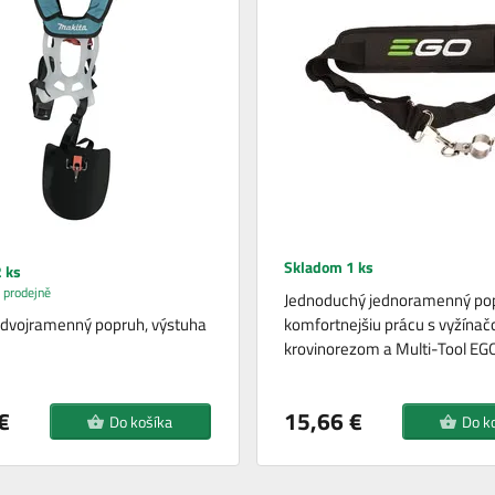
Skladom 1 ks
 ks
 prodejně
Jednoduchý jednoramenný po
 dvojramenný popruh, výstuha
komfortnejšiu prácu s vyžínač
krovinorezom a Multi-Tool EG
€
15,66 €
Do košíka
Do k