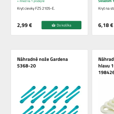
Skladom 1
+ ihned na 1 prodejně
Kryt cievky FZS 2105-E.
Kryt na st
2,99 €
6,18 €
Do košíka
Náhradné nože Gardena
Náhrad
5368-20
hlavu 
19842