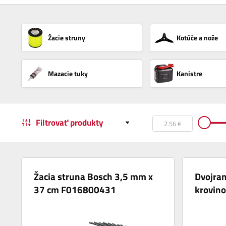
Žacie struny
Kotúče a nože
Mazacie tuky
Kanistre
Filtrovať produkty
Žacia struna Bosch 3,5 mm x
Dvojra
37 cm F016800431
krovin