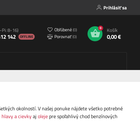
Prihlásiť sa
0
Obľúbené
(
0
)
-Pi: 8-16)
Košík
412 142
0,00 €
Porovnať
(
0
)
OFFLINE
etkých okolností. V našej ponuke nájdete všetko potrebné
 hlavy a cievky
aj
oleje
pre spoľahlivý chod benzínových