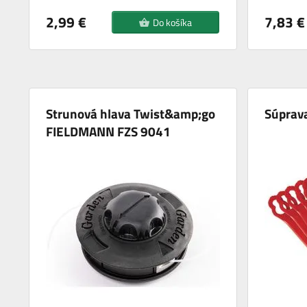
2,99 €
7,83 €
Do košíka
Strunová hlava Twist&amp;go
Súprava
FIELDMANN FZS 9041