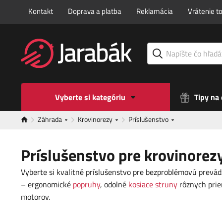
Kontakt
Doprava a platba
Reklamácia
Vrátenie t
Vyberte si kategóriu
Tipy na
Záhrada
Krovinorezy
Príslušenstvo
Príslušenstvo pre krovinorez
Vyberte si kvalitné príslušenstvo pre bezproblémovú prevá
– ergonomické
popruhy
, odolné
kosiace struny
rôznych prie
motorov.