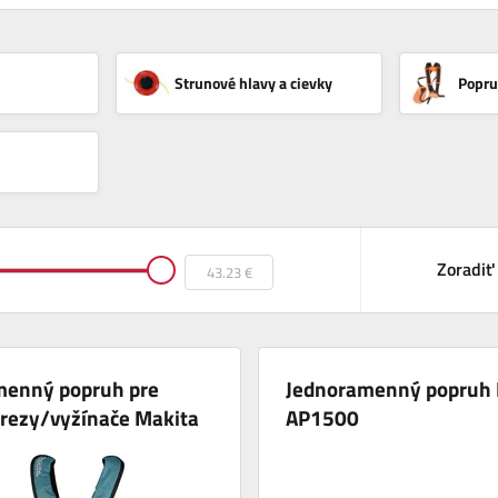
Strunové hlavy a cievky
Popru
Zoradiť
menný popruh pre
Jednoramenný popruh
orezy/vyžínače Makita
AP1500