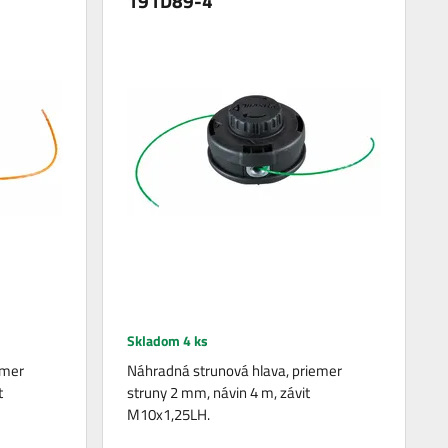
191D89-4
Skladom 4 ks
emer
Náhradná strunová hlava, priemer
t
struny 2 mm, návin 4 m, závit
M10x1,25LH.