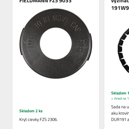
FIELDMANN FZS 9033
vyžínac
191W9
Skladom 1
+ ihned na 1
Sada na u
Skladom 2 ks
aku krovi
Kryt cievky FZS 2306.
DUR191 a