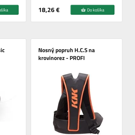
18,26 €
ošíka
Do košíka
ic
Nosný popruh H.C.S na
krovinorez - PROFI