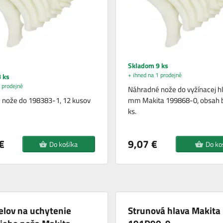
Skladom 9 ks
+ ihned na 1 prodejně
 ks
 prodejně
Náhradné nože do vyžínacej h
 nože do 198383-1, 12 kusov
mm Makita 199868-0, obsah b
ks.
€
9,07 €
Do košíka
Do ko
elov na uchytenie
Strunová hlava Makit