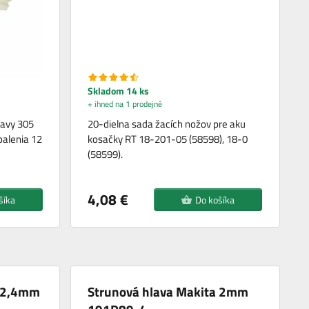
Skladom 14 ks
+ ihned na 1 prodejně
lavy 305
20-dielna sada žacích nožov pre aku
alenia 12
kosačky RT 18-201-05 (58598), 18-0
(58599).
4,08 €
šíka
Do košíka
a 2,4mm
Strunová hlava Makita 2mm