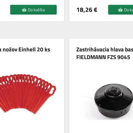
18,26 €
Do košíka
Do k
 nožov Einhell 20 ks
Zastrihávacia hlava bas
FIELDMANN FZS 9045