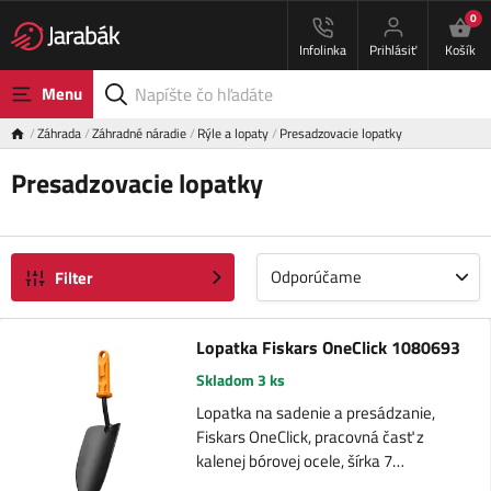
0
Infolinka
Prihlásiť
Košík
Menu
Záhrada
Záhradné náradie
Rýle a lopaty
Presadzovacie lopatky
Presadzovacie lopatky
Odporúčame
Filter
Lopatka Fiskars OneClick 1080693
Skladom 3 ks
Lopatka na sadenie a presádzanie,
Fiskars OneClick, pracovná časť z
kalenej bórovej ocele, šírka 7…