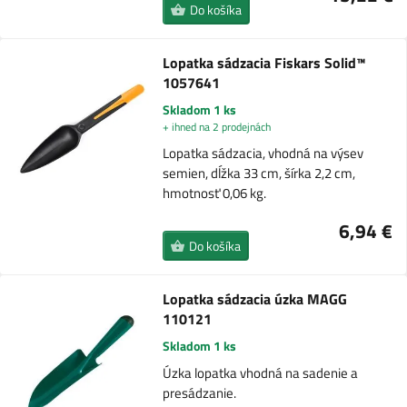
Do košíka
Lopatka sádzacia Fiskars Solid™
1057641
Skladom 1 ks
+ ihned na 2 prodejnách
Lopatka sádzacia, vhodná na výsev
semien, dĺžka 33 cm, šírka 2,2 cm,
hmotnosť 0,06 kg.
6,94 €
Do košíka
Lopatka sádzacia úzka MAGG
110121
Skladom 1 ks
Úzka lopatka vhodná na sadenie a
presádzanie.