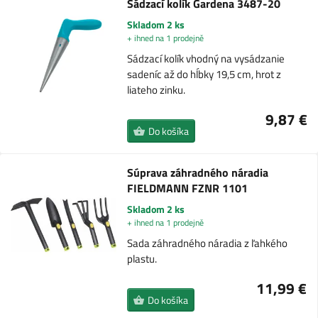
Sádzací kolík Gardena 3487-20
Skladom 2 ks
+ ihned na 1 prodejně
Sádzací kolík vhodný na vysádzanie
sadeníc až do hĺbky 19,5 cm, hrot z
liateho zinku.
9,87 €
Do košíka
Súprava záhradného náradia
FIELDMANN FZNR 1101
Skladom 2 ks
+ ihned na 1 prodejně
Sada záhradného náradia z ľahkého
plastu.
11,99 €
Do košíka