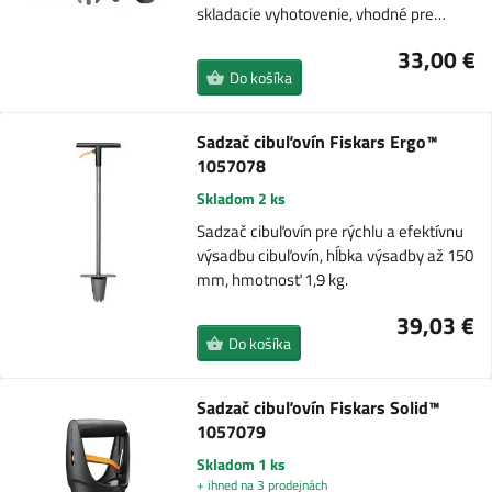
skladacie vyhotovenie, vhodné pre…
33,00 €
Do košíka
Sadzač cibuľovín Fiskars Ergo™
1057078
Skladom 2 ks
Sadzač cibuľovín pre rýchlu a efektívnu
výsadbu cibuľovín, hĺbka výsadby až 150
mm, hmotnosť 1,9 kg.
39,03 €
Do košíka
Sadzač cibuľovín Fiskars Solid™
1057079
Skladom 1 ks
+ ihned na 3 prodejnách