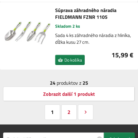
Súprava záhradného náradia
FIELDMANN FZNR 1105
Skladom 2 ks
Sada 4 ks záhradného náradia z hliníka,
dĺžka kusu 27 cm.
15,99 €
Do košíka
24
produktov z
25
Zobrazit další 1 produkt
1
2