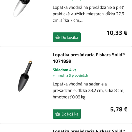
Lopatka vhodná na presádzanie a pleť,
praktické v užších miestach, dĺžka 27,5
cm, šírka 7 cm,…
10,33 €
Do košíka
Lopatka presádzacia Fiskars Solid™
1071899
Skladom 4 ks
+ ihned na 3 prodejnách
Lopatka vhodná na sadenie a
presádzanie, dĺžka 28,2 cm, šírka 8 cm,
hmotnosť 0,08 kg.
5,78 €
Do košíka
Lopatka presádzacia Fiskars Solid™