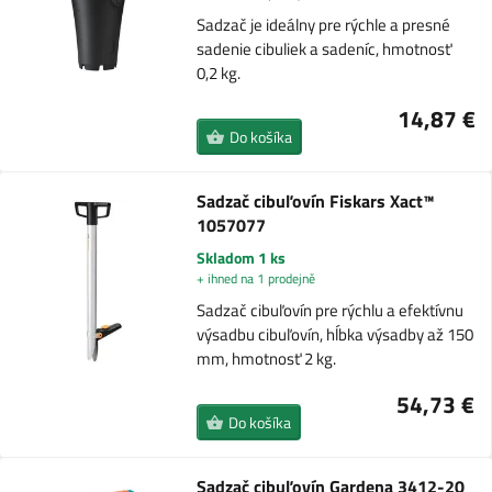
Sadzač je ideálny pre rýchle a presné
sadenie cibuliek a sadeníc, hmotnosť
0,2 kg.
14,87 €
Do košíka
Sadzač cibuľovín Fiskars Xact™
1057077
Skladom 1 ks
+ ihned na 1 prodejně
Sadzač cibuľovín pre rýchlu a efektívnu
výsadbu cibuľovín, hĺbka výsadby až 150
mm, hmotnosť 2 kg.
54,73 €
Do košíka
Sadzač cibuľovín Gardena 3412-20