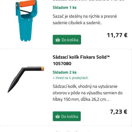
Skladom 1 ks
Sazač je ideálny na rýchle a presné
sadenie cibuliek a sadeníc.
11,77 €
Do košíka
Sádzací kolík Fiskars Solid™
1057080
Skladom 2 ks
+ ihned na 4 prodejnách
Sádzací kolík, vhodný na vytváranie
otvorov v pôde na výsadbu semien do
hĺbky 150 mm, dĺžka 26,2 cm…
7,23 €
Do košíka