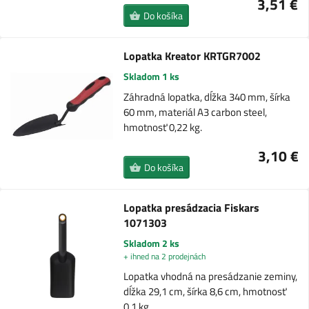
3,51 €
Do košíka
Lopatka Kreator KRTGR7002
Skladom 1 ks
Záhradná lopatka, dĺžka 340 mm, šírka
60 mm, materiál A3 carbon steel,
hmotnosť 0,22 kg.
3,10 €
Do košíka
Lopatka presádzacia Fiskars
1071303
Skladom 2 ks
+ ihned na 2 prodejnách
Lopatka vhodná na presádzanie zeminy,
dĺžka 29,1 cm, šírka 8,6 cm, hmotnosť
0,1 kg.