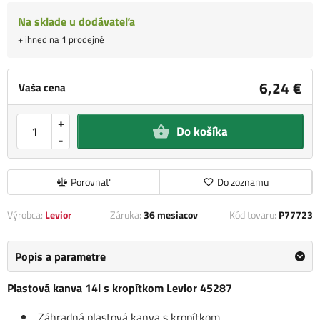
Na sklade u dodávateľa
+ ihned na 1 prodejně
6,24 €
Vaša cena
+
Do košíka
-
Porovnať
Do zoznamu
Výrobca:
Levior
Záruka:
36 mesiacov
Kód tovaru:
P77723
Popis a parametre
Plastová kanva 14l s kropítkom Levior 45287
Záhradná plastová kanva s kropítkom