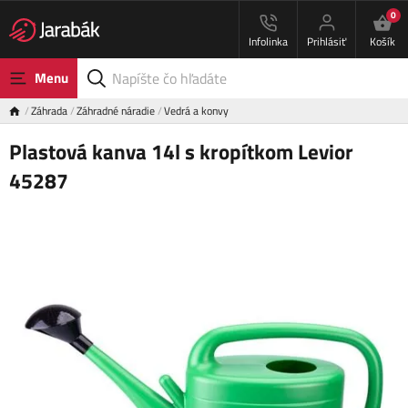
0
Infolinka
Prihlásiť
Košík
Menu
Záhrada
Záhradné náradie
Vedrá a konvy
Plastová kanva 14l s kropítkom Levior
45287