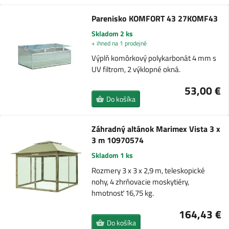
Parenisko KOMFORT 43 27KOMF43
Skladom 2 ks
+ ihned na 1 prodejně
Výplň komôrkový polykarbonát 4 mm s
UV filtrom, 2 výklopné okná.
53,00 €
Do košíka
Záhradný altánok Marimex Vista 3 x
3 m 10970574
Skladom 1 ks
Rozmery 3 x 3 x 2,9 m, teleskopické
nohy, 4 zhrňovacie moskytiéry,
hmotnosť 16,75 kg.
164,43 €
Do košíka