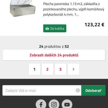
Plocha pareniska 1,13 m2, základňa z
pozinkovaného plechu, výplň komôrkový
polykarbonát 4 mm, 1…
123,22 €
Do košíka
24
produktov z
52
Zobrazit dalších 24 produktů
1
2
3
i
Odoberať