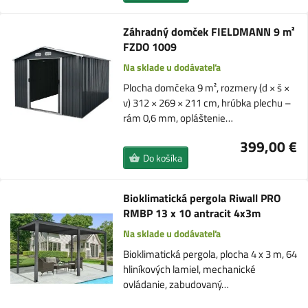
Záhradný domček FIELDMANN 9 m²
FZDO 1009
Na sklade u dodávateľa
Plocha domčeka 9 m², rozmery (d × š ×
v) 312 × 269 × 211 cm, hrúbka plechu –
rám 0,6 mm, opláštenie…
399,00 €
Do košíka
Bioklimatická pergola Riwall PRO
RMBP 13 x 10 antracit 4x3m
Na sklade u dodávateľa
Bioklimatická pergola, plocha 4 x 3 m, 64
hliníkových lamiel, mechanické
ovládanie, zabudovaný…