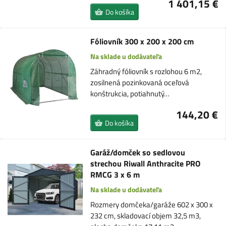
1 401,15 €
Do košíka
Fóliovník 300 x 200 x 200 cm
Na sklade u dodávateľa
Záhradný fóliovník s rozlohou 6 m2,
zosilnená pozinkovaná oceľová
konštrukcia, potiahnutý…
144,20 €
Do košíka
Garáž/domček so sedlovou
strechou Riwall Anthracite PRO
RMCG 3 x 6 m
Na sklade u dodávateľa
Rozmery domčeka/garáže 602 x 300 x
232 cm, skladovací objem 32,5 m3,