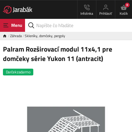
0
Infolinka
Prihlásiť
Košík
Menu
Záhrada
Skleníky, domčeky, pergoly
Palram Rozširovací modul 11x4,1 pre
domčeky série Yukon 11 (antracit)
Darček zadarmo