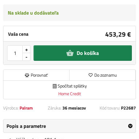
Na sklade u dodávateľa
453,29 €
Vaša cena
+
Do košíka
-
Porovnať
Do zoznamu
Spočítat splátky
Home Credit
Výrobca:
Palram
Záruka:
36 mesiacov
Kód tovaru:
P22687
Popis a parametre