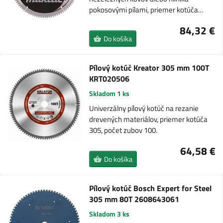
pokosovými pílami, priemer kotúča…
84,32 €
Do košíka
Pílový kotúč Kreator 305 mm 100T
KRT020506
Skladom 1 ks
Univerzálny pílový kotúč na rezanie
drevených materiálov, priemer kotúča
305, počet zubov 100.
64,58 €
Do košíka
Pílový kotúč Bosch Expert for Steel
305 mm 80T 2608643061
Skladom 3 ks