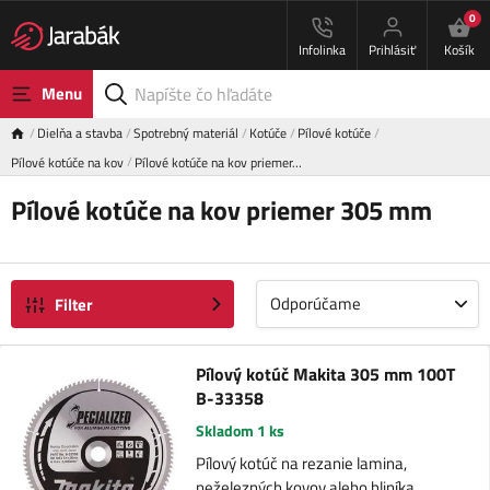
0
Infolinka
Prihlásiť
Košík
Menu
Dielňa a stavba
Spotrebný materiál
Kotúče
Pílové kotúče
Pílové kotúče na kov
Pílové kotúče na kov priemer…
Pílové kotúče na kov priemer 305 mm
Odporúčame
Filter
Pílový kotúč Makita 305 mm 100T
B-33358
Skladom 1 ks
Pílový kotúč na rezanie lamina,
neželezných kovov alebo hliníka