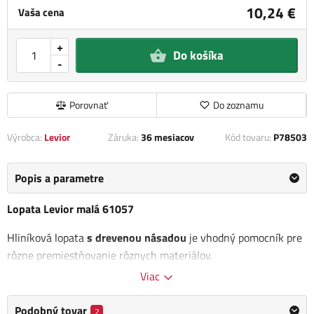
10,24 €
Vaša cena
+
Do košíka
-
Porovnať
Do zoznamu
Výrobca:
Levior
Záruka:
36 mesiacov
Kód tovaru:
P78503
Popis a parametre
Lopata Levior malá 61057
Hliníková lopata
s drevenou násadou
je vhodný pomocník pre
rôzne premiestňovanie rôznych materiálov.
Viac
Rozmer: 260 x 290 mm
Buková násada
Podobný tovar
2