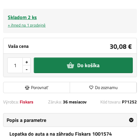
Skladom 2 ks
+ ihned na 1 prodejně
30,08 €
Vaša cena
+
Do košíka
-
Porovnať
Do zoznamu
Výrobca:
Fiskars
Záruka:
36 mesiacov
Kód tovaru:
P71252
Popis a parametre
Lopatka do auta a na záhradu Fiskars 1001574