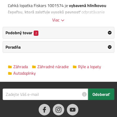
Ľahká lopatka Fiskars 1001574 je
vybavená hliníkovou
čepeľou, ktorá zaisťuje vysokú pevnosť
odpratávanie
snehu alebo inej práce.
Viac
Šesťboká násada
je navrhnutá tak, aby sa pohodlne držala
Podobný tovar
2
a nekĺzala z ruky, čo oceníte pri dlhšej práci. Navyše je
vyrobená z materiálov, ktoré odolávajú aj nízkym
Poradňa
teplotám
, takže sa na ňu môžete spoľahnúť aj v zimnom
období. cm
Výhody:
Záhrada
Záhradné náradie
Rýle a lopaty
Autodoplnky
Ľahká a ľahko prenosná
Násada dobre odoláva aj nízkym teplotám
Príjemný úchop vďaka šesťbodovému tvaru násady
i
Odoberať
Obsah balenia:
Lopatka do auta a na záhradu Fiskars 1001574