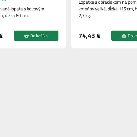
Lopatka s obraciakom na pom
vaná lopata s kovovým
kmeňov veľká, dĺžka 115 cm,
, dĺžka 80 cm.
2,7 kg.
€
74,43 €
Do košíka
Do k