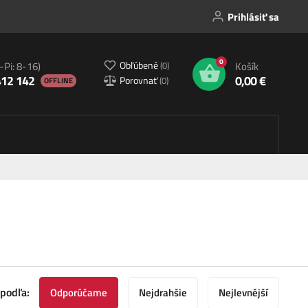
Prihlásiť sa
0
Obľúbené
(
0
)
-Pi: 8-16)
Košík
412 142
0,00 €
Porovnať
(
0
)
OFFLINE
 podľa:
Odporúčame
Nejdrahšie
Nejlevnější