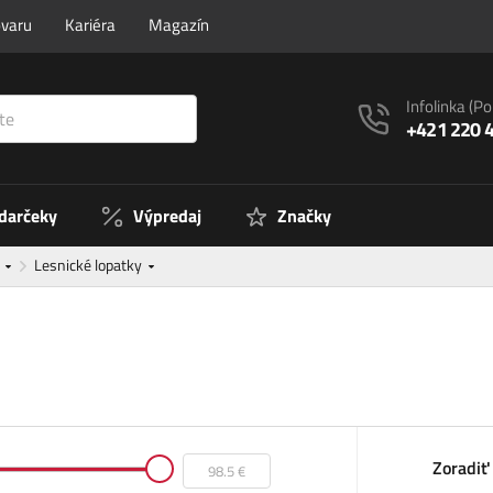
ovaru
Kariéra
Magazín
Infolinka
(Po
+421 220 
 darčeky
Výpredaj
Značky
o
Lesnické lopatky
Zoradiť