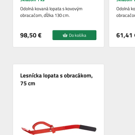
Odolná kovaná lopata s kovovým
Odolná ko
obracačom, dĺžka 130 cm.
obracačom
98,50 €
61,41 
Do košíka
Lesnícka lopata s obracákom,
75 cm