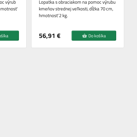
oc výrub
Lopatka s obraciakom na pomoc výrubu
 hmotnosť
kmeňov strednej veľkosti, dĺžka 70 cm,
hmotnosť 2 kg.
56,91 €
ošíka
Do košíka