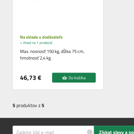
Na sklade u dodávateľa
+ ihned na 1 prodejně
Max. nosnosť 150 kg, dĺžka 75 cm,
hmotnosť 2,4 kg.
46,73 €
Do košíka
5
produktov z
5
i
Získat slevy a n