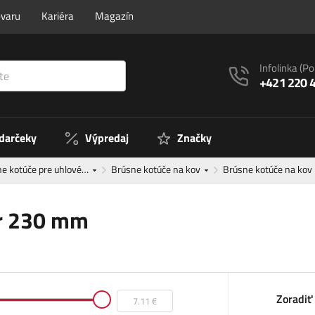
ovaru
Kariéra
Magazín
Infolinka
(Po
+421 220 
 darčeky
Výpredaj
Značky
e kotúče pre uhlové…
Brúsne kotúče na kov
Brúsne kotúče na kov
er 230 mm
Zoradiť