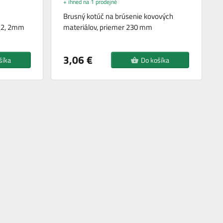
+ ihned na 1 prodejně
Brusný kotúč na brúsenie kovových
22, 2mm
materiálov, priemer 230 mm
3,06 €
šíka
Do košíka