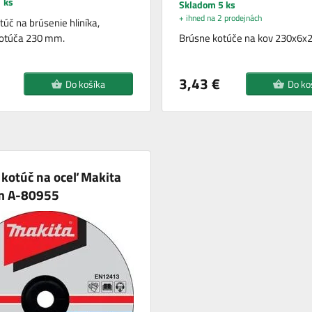
 ks
Skladom 5 ks
+ ihned na 2 prodejnách
úč na brúsenie hliníka,
kotúča 230 mm.
Brúsne kotúče na kov 230x6x
3,43 €
Do košíka
Do ko
kotúč na oceľ Makita
m A-80955