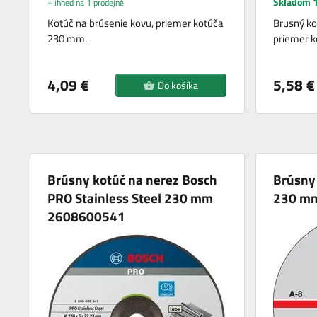
Skladom 1
+ ihned na 1 prodejně
Kotúč na brúsenie kovu, priemer kotúča
Brusný kot
230 mm.
priemer 
4,09 €
5,58 €
Do košíka
Brúsny kotúč na nerez Bosch
Brúsny 
PRO Stainless Steel 230 mm
230 m
2608600541