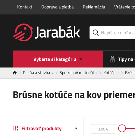
Kontakt
Doprava a platba
Reklamácia
Vrátenie t
Vyberte si kategóriu
Tipy na
Dielňa a stavba
Spotrebný materiál
Kotúče
Brúsn
Brúsne kotúče na kov priem
Filtrovať produkty