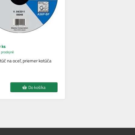
 ks
 prodejně
túč na oceľ, priemer kotúča
Do košíka