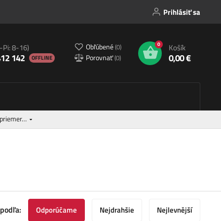
Prihlásiť sa
0
Obľúbené
(
0
)
-Pi: 8-16)
Košík
412 142
0,00 €
Porovnať
(
0
)
OFFLINE
 priemer…
 podľa:
Odporúčame
Nejdrahšie
Nejlevnější