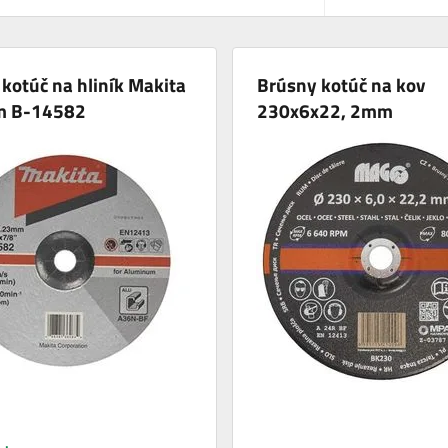
kotúč na hliník Makita
Brúsny kotúč na kov
m B-14582
230x6x22, 2mm