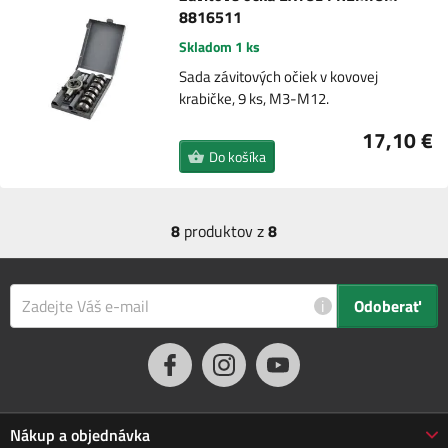
8816511
Skladom 1 ks
Sada závitových očiek v kovovej
krabičke, 9 ks, M3-M12.
17,10 €
Do košíka
8
produktov z
8
i
Odoberať
Nákup a objednávka