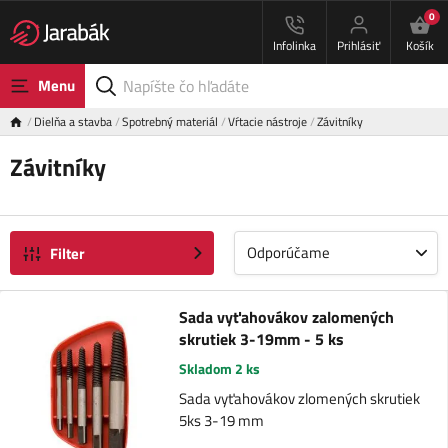
0
Infolinka
Prihlásiť
Košík
Menu
Dielňa a stavba
Spotrebný materiál
Vŕtacie nástroje
Závitníky
Závitníky
Odporúčame
Filter
Sada vyťahovákov zalomených
skrutiek 3-19mm - 5 ks
Skladom 2 ks
Sada vyťahovákov zlomených skrutiek
5ks 3-19 mm