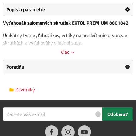
Popis a parametre
Vyťahovák zalomených skrutiek EXTOL PREMIUM 8801842
Unikátny tvar vyťahovákov, vrtáky na predvŕtanie otvorov v
skrutkách a vyťahováky v jednej sade.
Viac
doplňujúci parameter: M6-8, M8-10, M10-14
technické parametre: M5-14
Poradňa
materiál: HSS
Kategória
Závitníky
Závitníky
Výrobca
EXTOL PREMIUM
/
Informace o výrobci
Rozmery balenia
13.0 x 1.0 x 21.0 cm
i
Odoberať
Popis tohto produktu bol preložený automaticky, vyhradzujeme si