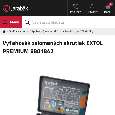
0
Infolinka
Prihlásiť
Košík
Menu
Dielňa a stavba
Spotrebný materiál
Vŕtacie nástroje
Závitníky
Vyťahovák zalomených skrutiek EXTOL
PREMIUM 8801842