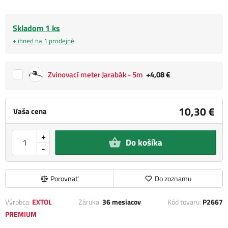
Skladom 1 ks
+ ihned na 1 prodejně
Zvinovací meter Jarabák - 5m
+4,08 €
10,30 €
Vaša cena
+
Do košíka
-
Porovnať
Do zoznamu
Výrobca:
EXTOL
Záruka:
36 mesiacov
Kód tovaru:
P2667
PREMIUM