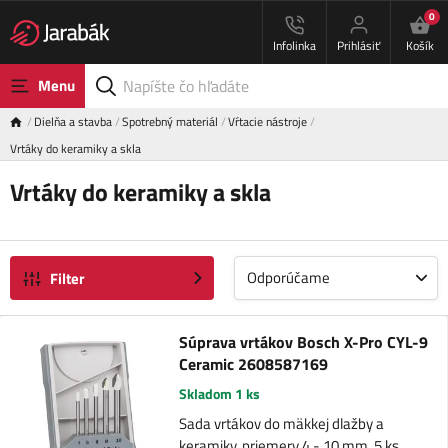
0
Infolinka
Prihlásiť
Košík
Menu
Dielňa a stavba
Spotrebný materiál
Vŕtacie nástroje
Vrtáky do keramiky a skla
Vrtáky do keramiky a skla
Odporúčame
Filter
Súprava vrtákov Bosch X-Pro CYL-9
Ceramic 2608587169
Skladom 1 ks
Sada vrtákov do mäkkej dlažby a
keramiky, priemery 4 - 10 mm, 5 ks.