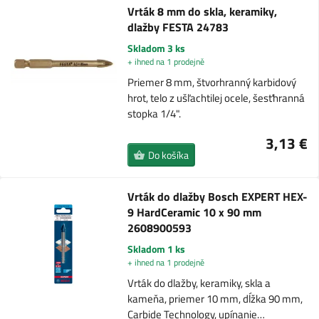
Vrták 8 mm do skla, keramiky,
dlažby FESTA 24783
Skladom 3 ks
+ ihned na 1 prodejně
Priemer 8 mm, štvorhranný karbidový
hrot, telo z ušľachtilej ocele, šesťhranná
stopka 1/4".
3,13 €
Do košíka
Vrták do dlažby Bosch EXPERT HEX-
9 HardCeramic 10 x 90 mm
2608900593
Skladom 1 ks
+ ihned na 1 prodejně
Vrták do dlažby, keramiky, skla a
kameňa, priemer 10 mm, dĺžka 90 mm,
Carbide Technology, upínanie…