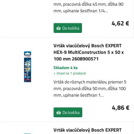
mm, pracovná dĺžka 45 mm, dĺžka 90
mm, upínanie šesťhran 1/4…
4,62 €
Do košíka
Vrták viacúčelový Bosch EXPERT
HEX-9 MultiConstruction 5 x 50 x
100 mm 2608900571
Skladom 4 ks
+ ihned na 1 prodejně
Vrták do rôznych materiálov, priemer 5
mm, pracovná dĺžka 50 mm, dĺžka 100
mm, upínanie šesťhran 1…
4,86 €
Do košíka
Vrták viacúčelový Bosch EXPERT