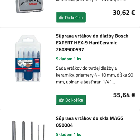
30,62 €
Do košíka
Súprava vrtákov do dlažby Bosch
EXPERT HEX-9 HardCeramic
2608900597
Skladom 1 ks
Sada vrtákov do tvrdej dlažby a
keramiky, priemery 4 - 10 mm, dĺžka 90
mm, upínanie šesťhran 1/4",…
55,64 €
Do košíka
Súprava vrtákov do skla MAGG
050004
Skladom 1 ks