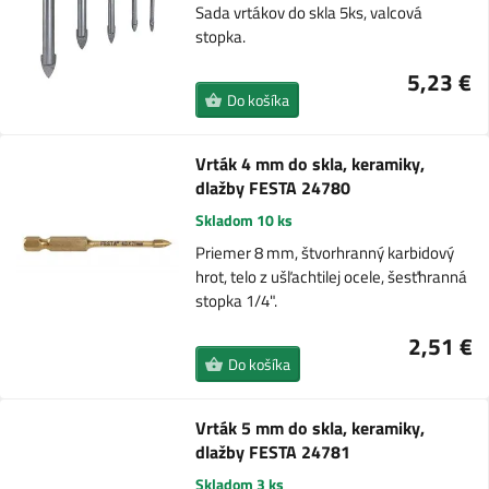
Sada vrtákov do skla 5ks, valcová
stopka.
5,23 €
Do košíka
Vrták 4 mm do skla, keramiky,
dlažby FESTA 24780
Skladom 10 ks
Priemer 8 mm, štvorhranný karbidový
hrot, telo z ušľachtilej ocele, šesťhranná
stopka 1/4".
2,51 €
Do košíka
Vrták 5 mm do skla, keramiky,
dlažby FESTA 24781
Skladom 3 ks