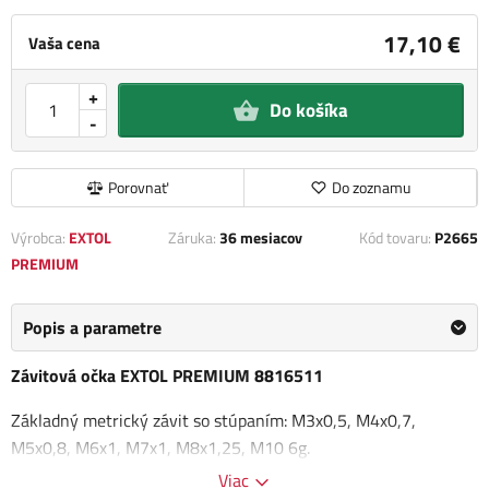
17,10 €
Vaša cena
+
Do košíka
-
Porovnať
Do zoznamu
Výrobca:
EXTOL
Záruka:
36 mesiacov
Kód tovaru:
P2665
PREMIUM
Popis a parametre
Závitová očka EXTOL PREMIUM 8816511
Základný metrický závit so stúpaním: M3x0,5, M4x0,7,
M5x0,8, M6x1, M7x1, M8x1,25, M10 6g.
Viac