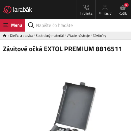
0
Infolinka
Prihlásiť
Košík
Menu
Dielňa a stavba
Spotrebný materiál
Vŕtacie nástroje
Závitníky
Závitové očká EXTOL PREMIUM 8816511