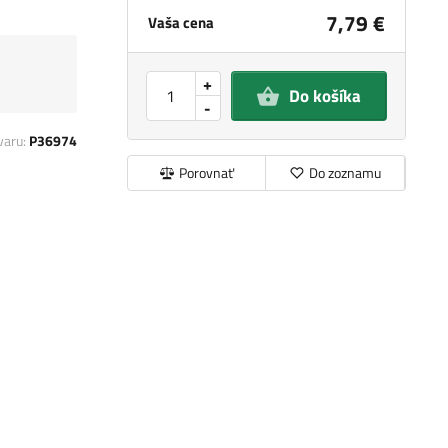
7,79 €
Vaša cena
+
Do košíka
-
varu:
P36974
Porovnať
Do zoznamu