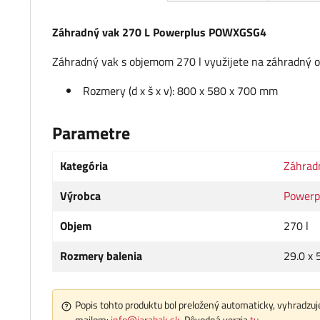
Záhradný vak 270 L Powerplus POWXGSG4
Záhradný vak s objemom 270 l využijete na záhradný o
Rozmery (d x š x v): 800 x 580 x 700 mm
Parametre
Kategória
Záhradn
Výrobca
Powerp
Objem
270 l
Rozmery balenia
29.0 x 
Popis tohto produktu bol preložený automaticky, vyhradzuje
mailom:
info@jarabak.sk
. Pôvodná verzia
tu
.