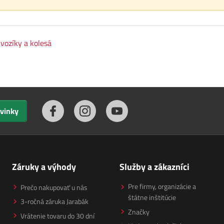
vozíky a kolesá
ovinky
Záruky a výhody
Služby a zákazníci
Pre firmy, organizácie a
Prečo nakupovať u nás
štátne inštitúcie
3-ročná záruka Jarabák
Značky
Vrátenie tovaru do 30 dní