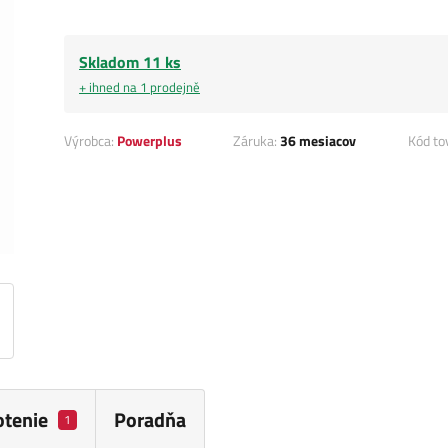
Skladom 11 ks
+ ihned na 1 prodejně
Výrobca:
Powerplus
Záruka:
36 mesiacov
Kód to
tenie
Poradňa
1