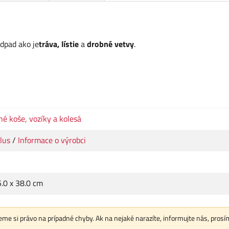
dpad ako je
tráva, lístie
a
drobné vetvy
.
é koše, vozíky a kolesá
lus
/
Informace o výrobci
5.0 x 38.0 cm
me si právo na prípadné chyby. Ak na nejaké narazíte, informujte nás, prosí