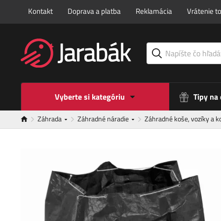
Kontakt
Doprava a platba
Reklamácia
Vrátenie t
Vyberte si kategóriu
Tipy na
Záhrada
Záhradné náradie
Záhradné koše, vozíky a k