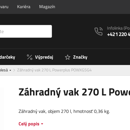
ovaru
Kariéra
Magazín
Infolinka
(Po
+421 220 
 darčeky
Výpredaj
Značky
olesá
Záhradný vak 270 L Powerplus POWXGSG4
Záhradný vak 270 L Po
Záhradný vak, objem 270 l, hmotnosť 0,36 kg.
Celý popis