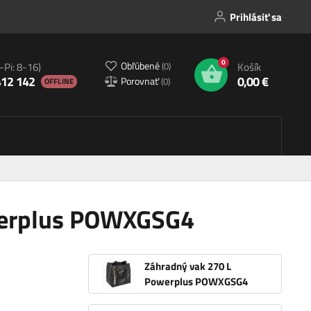
Prihlásiť sa
0
Obľúbené
(
0
)
-Pi: 8-16)
Košík
412 142
0,00 €
Porovnať
(
0
)
OFFLINE
werplus POWXGSG4
Záhradný vak 270 L
Powerplus POWXGSG4