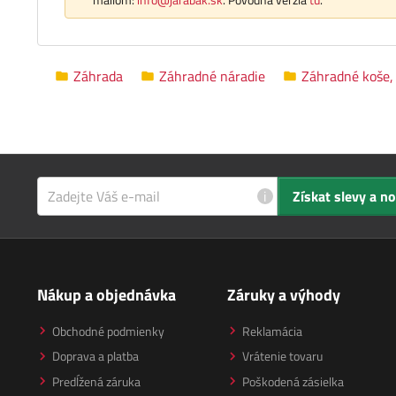
Záhrada
Záhradné náradie
Záhradné koše, 
i
Získat slevy a n
Nákup a objednávka
Záruky a výhody
Obchodné podmienky
Reklamácia
Doprava a platba
Vrátenie tovaru
Predĺžená záruka
Poškodená zásielka