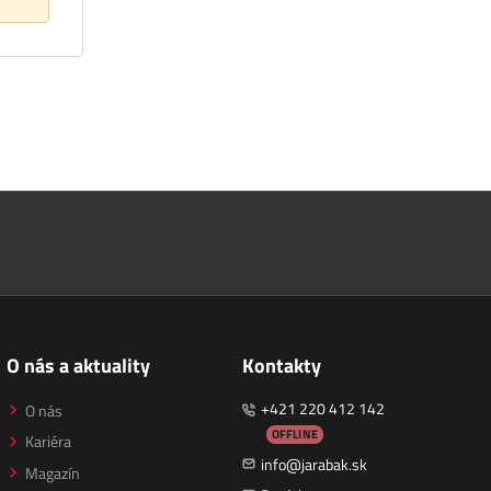
O nás a aktuality
Kontakty
+421 220 412 142
O nás
OFFLINE
Kariéra
info@jarabak.sk
Magazín