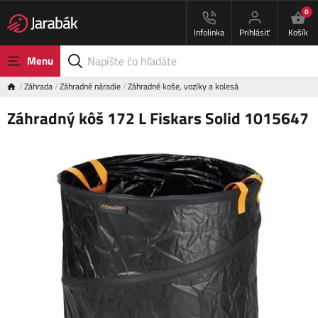
0
Infolinka
Prihlásiť
Košík
Menu
Záhrada
Záhradné náradie
Záhradné koše, vozíky a kolesá
Záhradný kôš 172 L Fiskars Solid 1015647