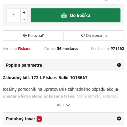
+
Do košíka
-
Porovnať
Do zoznamu
Výrobca:
Fiskars
Záruka:
36 mesiacov
Kód tovaru:
P71192
Popis a parametre
Záhradný kôš 172 L Fiskars Solid 1015647
Ideálny pomocník na upratovanie záhradného odpadu ako
je
opadané lístie alebo pokosená tráva.
Má praktický skladací
mechanizmus na úsporu miesta pri skladovaní. x š x v): 560 x
Viac
560 x 300 mm
Podobný tovar
4
Výhody: