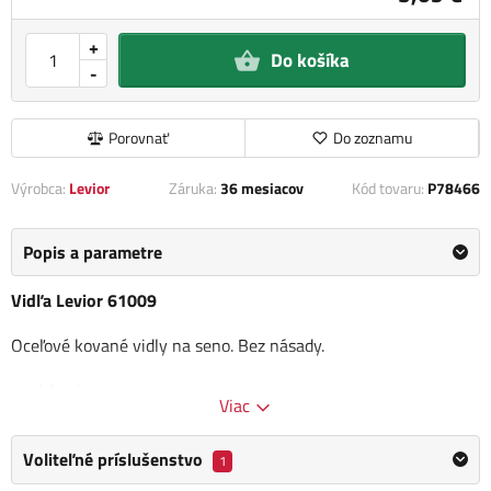
+
Do košíka
-
Porovnať
Do zoznamu
Výrobca:
Levior
Záruka:
36 mesiacov
Kód tovaru:
P78466
Popis a parametre
Vidľa Levior 61009
Oceľové kované vidly na seno. Bez násady.
4 hroty
Viac
Rozmer: 20 X 52 cm
Výhody:
Voliteľné príslušenstvo
1
Lakované