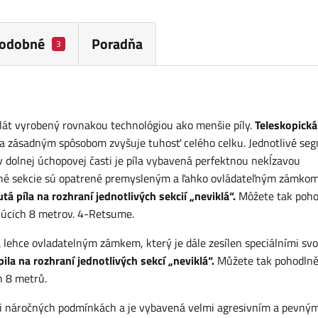
odobné
Poradňa
3
plát vyrobený rovnakou technológiou ako menšie píly.
Teleskopická
 zásadným spôsobom zvyšuje tuhosť celého celku. Jednotlivé se
av dolnej úchopovej časti je píla vybavená perfektnou nekĺzavou
vné sekcie sú opatrené premysleným a ľahko ovládateľným zámkom
tá píla na rozhraní jednotlivých sekcií „neviklá“.
Môžete tak poho
ujúcich 8 metrov. 4-Retsume.
lehce ovladatelným zámkem, který je dále zesílen speciálními svo
pila na rozhraní jednotlivých sekcí „neviklá“.
Můžete tak pohodlně
h 8 metrů.
i náročných podmínkách a je vybavená velmi agresivním a pevný