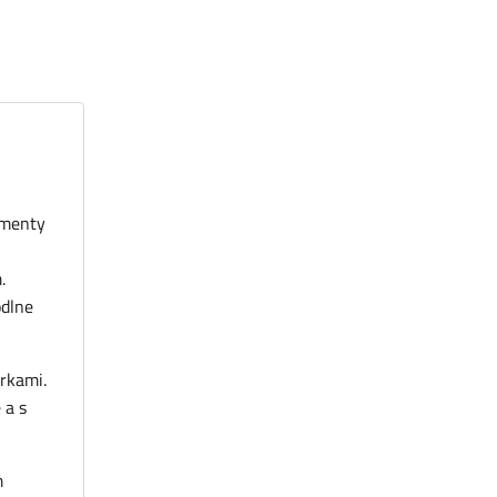
gmenty
.
dlne
rkami.
 a s
m