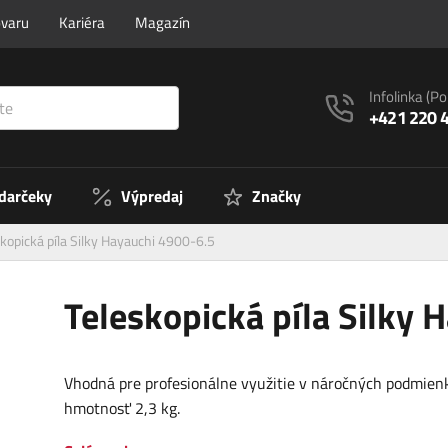
ovaru
Kariéra
Magazín
Infolinka
(Po
+421 220 
 darčeky
Výpredaj
Značky
kopická píla Silky Hayauchi 4900-6.5
Teleskopická píla Silky 
Vhodná pre profesionálne využitie v náročných podmien
hmotnosť 2,3 kg.