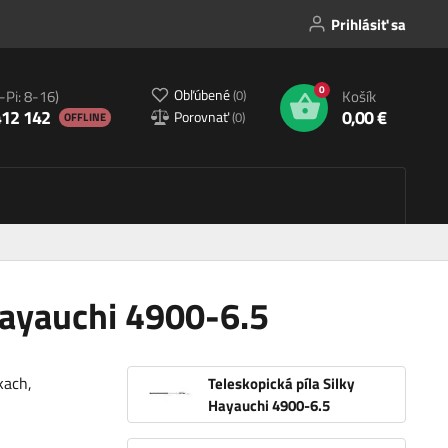
Prihlásiť sa
0
Obľúbené
(
0
)
-Pi: 8-16)
Košík
412 142
0,00 €
Porovnať
(
0
)
OFFLINE
Hayauchi 4900-6.5
kach,
Teleskopická píla Silky
Hayauchi 4900-6.5