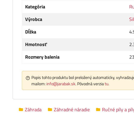
Kategória
Ru
Výrobca
Si
Dĺžka
4.
Hmotnosť
2.
Rozmery balenia
23
Popis tohto produktu bol preložený automaticky, vyhradzuje
mailom:
info@jarabak.sk
. Pôvodná verzia
tu
.
Záhrada
Záhradné náradie
Ručné píly a píl