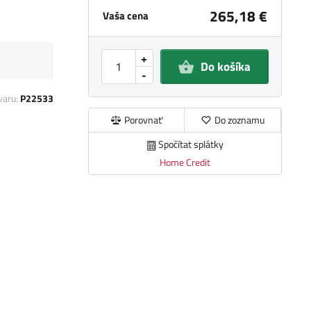
265,18 €
Vaša cena
+
Do košíka
-
varu:
P22533
Porovnať
Do zoznamu
Spočítat splátky
Home Credit