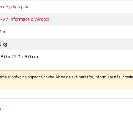
čné píly a píly
lky
/
Informace o výrobci
9 m
3 kg
8.0 x 22.0 x 5.0 cm
me si právo na prípadné chyby. Ak na nejaké narazíte, informujte nás, prosí
y