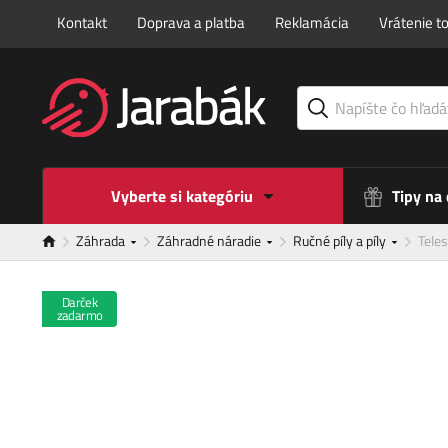
Kontakt
Doprava a platba
Reklamácia
Vrátenie t
Vyberte si kategóriu
Tipy na
Záhrada
Záhradné náradie
Ručné píly a píly
Teles
Darček
zadarmo