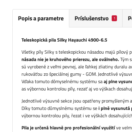
Popis a parametre
Príslušenstvo
P
1
Teleskopická pila Silky Hayauchi 4900-6.5
Všetky píly Silky s teleskopickou násadou majú pílový 
násada nie je kruhového prierezu, ale oválneho.
Tým sa
sú vyrobené z veľmi pevnej, ale ľahkej zliatiny duralu 
rukoväťou zo špeciálnej gumy - GOM. Jednotlivé výsu
Vďaka tomuto dômyselnému systému sa
aj plne vysunu
as výbornou kontrolou píly, rezať aj vo výškach dosah
Jednotlivé výsuvné sekce jsou opatřeny promyšleným a 
Díky tomuto důmyslnému systému se
i plně vysunutá 
výbornou kontrolou pily, řezat i ve výškách dosahujícíc
Pila je určená hlavně pro profesionální využití
ve velm