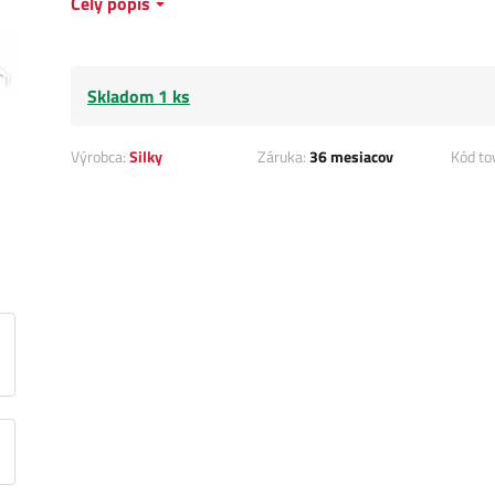
Celý popis
Skladom 1 ks
Výrobca:
Silky
Záruka:
36 mesiacov
Kód to