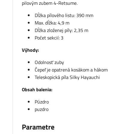
pilovým zubem 4-Retsume.
Dĺžka pílového listu: 390 mm
Max. dĺžka: 4,9 m
Dĺžka zloženej píly: 2,35 m
Počet sekcií: 3
Výhody:
Odolnosť zuby
Čepeľ je opatrená kosákom a hákom
Teleskopická píla Silky Hayauchi
Obsah balenia:
Púzdro
puzdro
Parametre