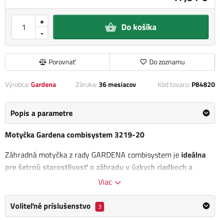
+
Do košíka
-
Porovnať
Do zoznamu
Výrobca:
Gardena
Záruka:
36 mesiacov
Kód tovaru:
P84820
Popis a parametre
Motyčka Gardena combisystem 3219-20
Záhradná motyčka z rady GARDENA combisystem je
ideálna
pre šetrnú starostlivosť o záhradu v úzkych riadkoch a
záhonoch.
Či už sa jedná o okopávanie, prebrúsenie plevelov
Viac
zarovnávanie. Vďaka rovnému ozubenému listu na jednej
strane a trom hrotom na strane druhej je možné všetko. Vďaka
Voliteľné príslušenstvo
3
veľkému listu so zdokonaleným obrysom je možné ľahšie