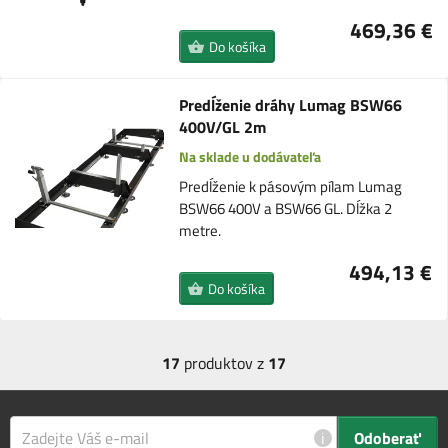
469,36 €
Do košíka
Predĺženie dráhy Lumag BSW66
400V/GL 2m
Na sklade u dodávateľa
Predĺženie k pásovým pílam Lumag
BSW66 400V a BSW66 GL. Dĺžka 2
metre.
494,13 €
Do košíka
17
produktov z
17
i
Odoberať