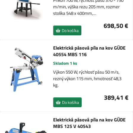
Príkon 700 W, rýchlosť pásu 370 - 750
m/min, výška rezu 205 mm, rozmer
stolíka 548 x 400mm,…
698,50 €
Do košíka
Elektrická pásová píla na kov GÜDE
40554 MBS 116
Skladom 1 ks
Výkon 550 W, rýchlosť pásu 50 m/s,
rezný výkon 115 mm, hmotnosť 48,3
kg.
389,41 €
Do košíka
Elektrická pásová píla na kov GÜDE
MBS 125 V 40543