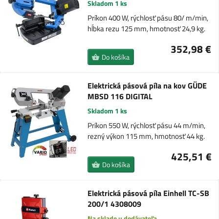
Skladom 1 ks
Príkon 400 W, rýchlosť pásu 80/ m/min,
hĺbka rezu 125 mm, hmotnosť 24,9 kg.
352,98 €
Do košíka
Elektrická pásová píla na kov GÜDE
MBSD 116 DIGITAL
Skladom 1 ks
Príkon 550 W, rýchlosť pásu 44 m/min,
rezný výkon 115 mm, hmotnosť 44 kg.
425,51 €
Do košíka
Elektrická pásová píla Einhell TC-SB
200/1 4308009
Na sklade u dodávateľa