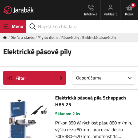
0
Infolinka
Prihlásiť
Košík
Menu
Dielňa a stavba
Píly do dielne
Pásové píly
Elektrické pásové píly
Elektrické pásové píly
Odporúčame
Filter
Elektrická pásová píla Scheppach
HBS 25
Skladom 2 ks
Príkon 350 W, rýchlosť pásu 880 m/min,
výška rezu 80 mm, pracovná doska
300x380-520 mm, hmotnosť 14…