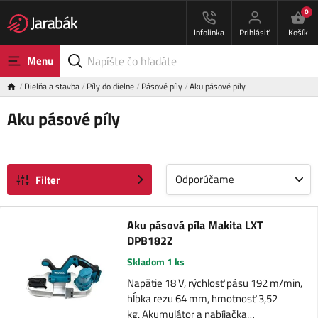
0
Infolinka
Prihlásiť
Košík
Menu
Dielňa a stavba
Píly do dielne
Pásové píly
Aku pásové píly
Aku pásové píly
Odporúčame
Filter
Aku pásová píla Makita LXT
DPB182Z
Skladom 1 ks
Napätie 18 V, rýchlosť pásu 192 m/min,
hĺbka rezu 64 mm, hmotnosť 3,52
kg. Akumulátor a nabíjačka…