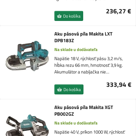
236,27 €
Do košíka
Aku pásová píla Makita LXT
DPB183Z
Na sklade u dodávateľa
Napätie 18 V, rýchlosť pásu 3,2 m/s,
hĺbka rezu 66 mm, hmotnosť 3,9 kg.
Akumulátor a nabíjačka nie…
333,94 €
Do košíka
Aku pásová píla Makita XGT
PB002GZ
Na sklade u dodávateľa
Napätie 40 V, príkon 1000 W, rýchlosť