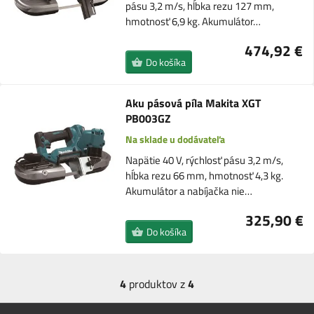
pásu 3,2 m/s, hĺbka rezu 127 mm,
hmotnosť 6,9 kg. Akumulátor…
474,92 €
Do košíka
Aku pásová píla Makita XGT
PB003GZ
Na sklade u dodávateľa
Napätie 40 V, rýchlosť pásu 3,2 m/s,
hĺbka rezu 66 mm, hmotnosť 4,3 kg.
Akumulátor a nabíjačka nie…
325,90 €
Do košíka
4
produktov z
4