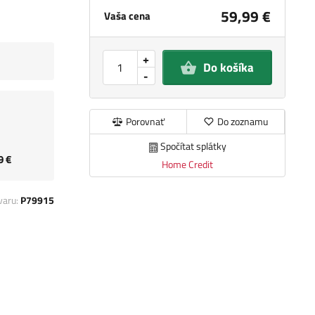
59,99 €
Vaša cena
+
Do košíka
-
Porovnať
Do zoznamu
Spočítat splátky
9 €
Home Credit
varu:
P79915