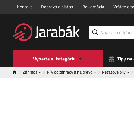
Kontakt
Doprava a platba
Reklamácia
Vrátenie t
Vyberte si kategóriu
Tipy na
Záhrada
Píly do záhrady a na drevo
Reťazové píly