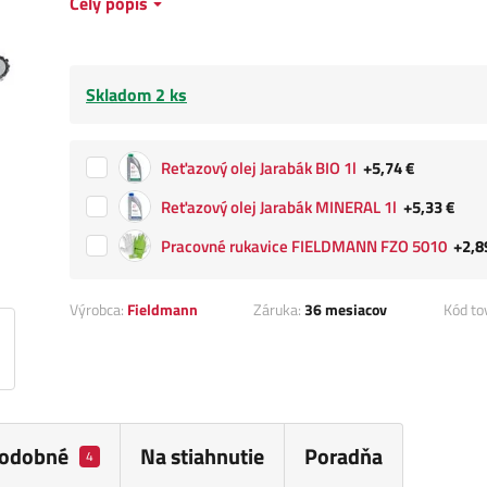
Celý popis
Skladom 2 ks
Reťazový olej Jarabák BIO 1l
+5,74 €
Reťazový olej Jarabák MINERAL 1l
+5,33 €
Pracovné rukavice FIELDMANN FZO 5010
+2,8
Výrobca:
Fieldmann
Záruka:
36 mesiacov
Kód to
odobné
Na stiahnutie
Poradňa
4