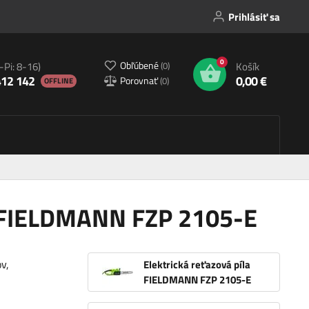
Prihlásiť sa
0
Obľúbené
(
0
)
-Pi: 8-16)
Košík
412 142
0,00 €
Porovnať
(
0
)
OFFLINE
la FIELDMANN FZP 2105-E
v,
Elektrická reťazová píla
FIELDMANN FZP 2105-E