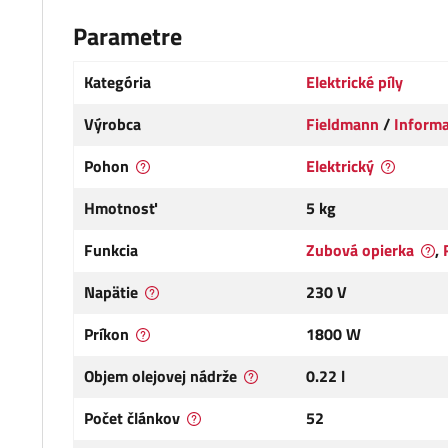
Parametre
Kategória
Elektrické píly
Výrobca
Fieldmann
/
Informa
Pohon
Elektrický
Hmotnosť
5 kg
Funkcia
Zubová opierka
,
Napätie
230 V
Príkon
1800 W
Objem olejovej nádrže
0.22 l
Počet článkov
52