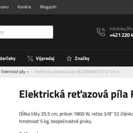
ovaru
Kariéra
Magazín
Infolinka
(Po
+421 220 
 darčeky
Výpredaj
Značky
Elektrické píly
Elektrická reťazová píla FIELDMANN FZP 2105-E
Elektrická reťazová pí
Dĺžka lišty 35,5 cm, príkon 1800 W, reťaz 3/8" 52 článko
hmotnosť 5 kg, bezpečnostné prvky.