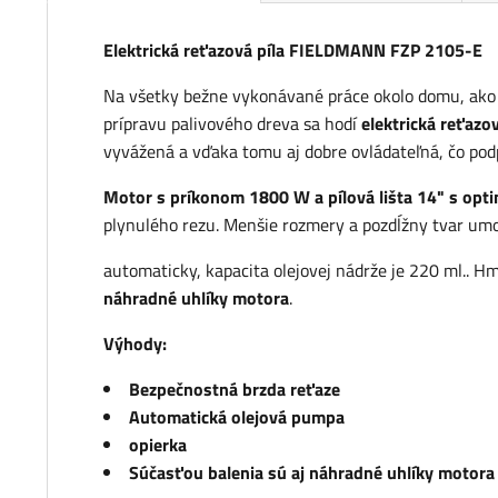
Elektrická reťazová píla FIELDMANN FZP 2105-E
Na všetky bežne vykonávané práce okolo domu, ako p
prípravu palivového dreva sa hodí
elektrická reťazo
vyvážená a vďaka tomu aj dobre ovládateľná, čo po
Motor s príkonom 1800 W a pílová lišta 14" s op
plynulého rezu. Menšie rozmery a pozdĺžny tvar umo
automaticky, kapacita olejovej nádrže je 220 ml.. Hmo
náhradné uhlíky motora
.
Výhody:
Bezpečnostná brzda reťaze
Automatická olejová pumpa
opierka
Súčasťou balenia sú aj náhradné uhlíky motora