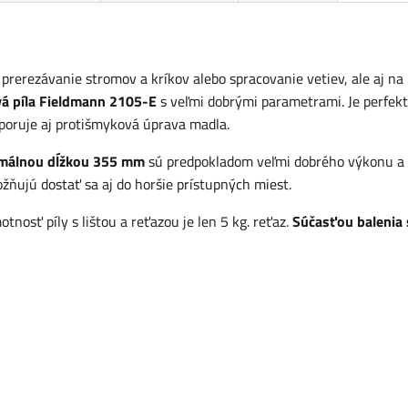
rerezávanie stromov a kríkov alebo spracovanie vetiev, ale aj na
vá píla Fieldmann 2105-E
s veľmi dobrými parametrami. Je perfek
dporuje aj protišmyková úprava madla.
timálnou dĺžkou 355 mm
sú predpokladom veľmi dobrého výkonu a
žňujú dostať sa aj do horšie prístupných miest.
tnosť píly s lištou a reťazou je len 5 kg. reťaz.
Súčasťou balenia 