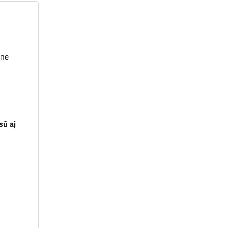
tne
sú aj