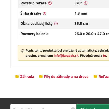
Rozstup reťaze
3/8"
Šírka drážky
1.3 mm
Dĺžka vodiacej lišty
35.5 cm
Rozmery balenia
26.0 x 20.0 x 47.0 c
Popis tohto produktu bol preložený automaticky, vyhradz
prosím, e-mailom:
info@jarabak.sk
. Pôvodná verzia
tu
.
Záhrada
Píly do záhrady a na drevo
Reťaz