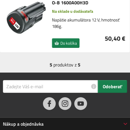
O-B 1600A00H3D
Na sklade u dodávateľa
Napätie akumulátora 12 V, hmotnosť
186g.
50,40 €
Do košíka
5
produktov z
5
i
Odoberať
Nákup a objednávka