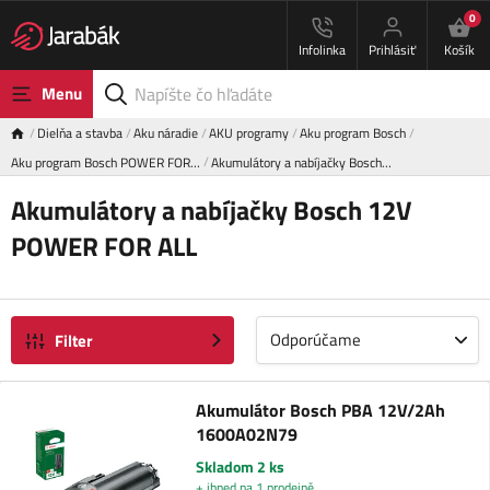
0
Infolinka
Prihlásiť
Košík
Menu
Dielňa a stavba
Aku náradie
AKU programy
Aku program Bosch
Aku program Bosch POWER FOR…
Akumulátory a nabíjačky Bosch…
Akumulátory a nabíjačky Bosch 12V
POWER FOR ALL
Odporúčame
Filter
Akumulátor Bosch PBA 12V/2Ah
1600A02N79
Skladom 2 ks
+ ihned na 1 prodejně