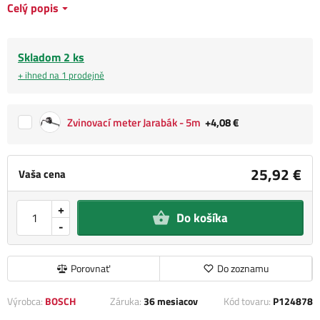
Celý popis
Skladom 2 ks
+ ihned na 1 prodejně
Zvinovací meter Jarabák - 5m
+4,08 €
25,92 €
Vaša cena
+
Do košíka
-
Porovnať
Do zoznamu
Výrobca:
BOSCH
Záruka:
36 mesiacov
Kód tovaru:
P124878