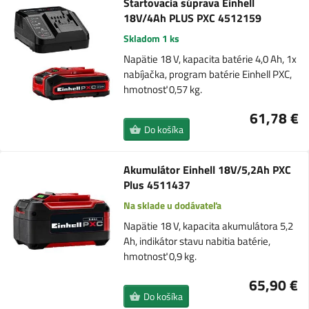
Štartovacia súprava Einhell
18V/4Ah PLUS PXC 4512159
Skladom 1 ks
Napätie 18 V, kapacita batérie 4,0 Ah, 1x
nabíjačka, program batérie Einhell PXC,
hmotnosť 0,57 kg.
61,78 €
Do košíka
Akumulátor Einhell 18V/5,2Ah PXC
Plus 4511437
Na sklade u dodávateľa
Napätie 18 V, kapacita akumulátora 5,2
Ah, indikátor stavu nabitia batérie,
hmotnosť 0,9 kg.
65,90 €
Do košíka