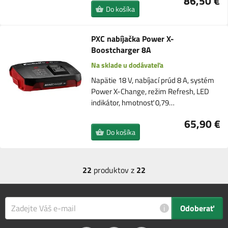
86,50 €
Do košíka
PXC nabíjačka Power X-
Boostcharger 8A
Na sklade u dodávateľa
Napätie 18 V, nabíjací prúd 8 A, systém
Power X-Change, režim Refresh, LED
indikátor, hmotnosť 0,79…
65,90 €
Do košíka
22
produktov z
22
i
Odoberať