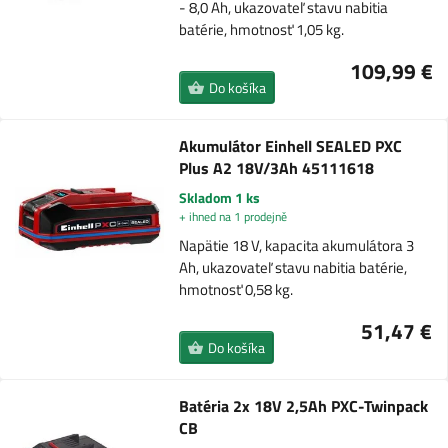
- 8,0 Ah, ukazovateľ stavu nabitia
batérie, hmotnosť 1,05 kg.
109,99 €
Do košíka
Akumulátor Einhell SEALED PXC
Plus A2 18V/3Ah 45111618
Skladom 1 ks
+ ihned na 1 prodejně
Napätie 18 V, kapacita akumulátora 3
Ah, ukazovateľ stavu nabitia batérie,
hmotnosť 0,58 kg.
51,47 €
Do košíka
Batéria 2x 18V 2,5Ah PXC-Twinpack
CB