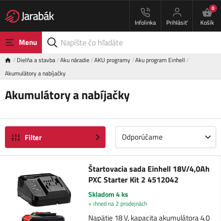
0
Infolinka
Prihlásiť
Košík
Menu
Dielňa a stavba
Aku náradie
AKU programy
Aku program Einhell
Akumulátory a nabíjačky
Akumulátory a nabíjačky
Odporúčame
Filter
Štartovacia sada Einhell 18V/4,0Ah
PXC Starter Kit 2 4512042
Skladom 4 ks
+ ihned na 2 prodejnách
Napätie 18 V, kapacita akumulátora 4,0