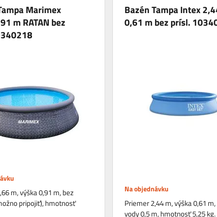
Tampa Marimex
Bazén Tampa Intex 2,4
,91 m RATAN bez
0,61 m bez prísl. 103
10340218
návku
Na objednávku
,66 m, výška 0,91 m, bez
(možno pripojiť), hmotnosť
Priemer 2,44 m, výška 0,61 m,
vody 0,5 m, hmotnosť 5,25 kg.