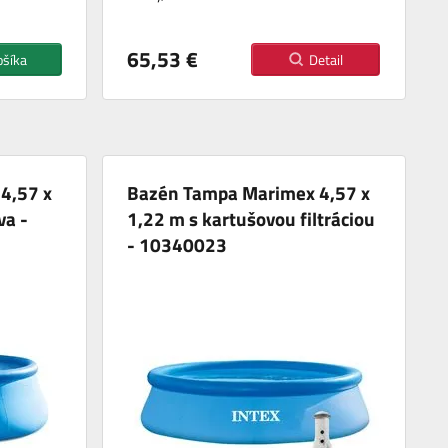
65,53 €
ošíka
Detail
4,57 x
Bazén Tampa Marimex 4,57 x
va -
1,22 m s kartušovou filtráciou
- 10340023