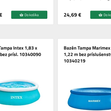
€
24,69 €
Do košíka
Do k
ampa Intex 1,83 x
Bazén Tampa Marimex 
bez prísl. 10340090
1,22 m bez príslušenst
10340219