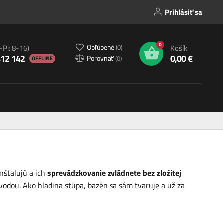
Prihlásiť sa
0
Obľúbené
(
0
)
-Pi: 8-16)
Košík
412 142
0,00 €
Porovnať
(
0
)
OFFLINE
nštalujú a ich
sprevádzkovanie zvládnete bez zložitej
vodou. Ako hladina stúpa, bazén sa sám tvaruje a už za