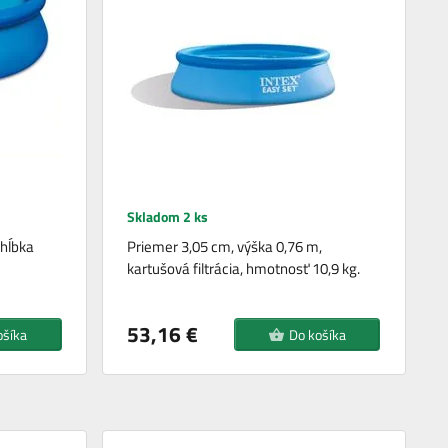
Skladom 2 ks
 hĺbka
Priemer 3,05 cm, výška 0,76 m,
kartušová filtrácia, hmotnosť 10,9 kg.
53,16 €
ošíka
Do košíka