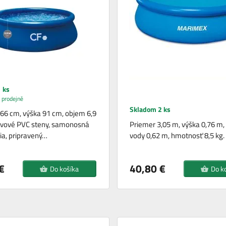
 ks
 prodejně
Skladom 2 ks
66 cm, výška 91 cm, objem 6,9
tvové PVC steny, samonosná
Priemer 3,05 m, výška 0,76 m,
ia, pripravený…
vody 0,62 m, hmotnosť 8,5 kg.
€
40,80 €
Do košíka
Do k