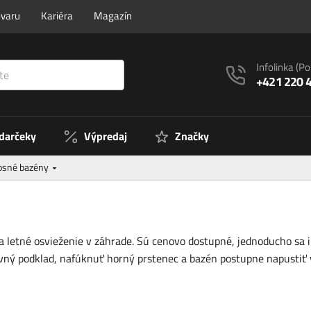
ovaru
Kariéra
Magazín
Infolinka
(Po
+421 220 
 darčeky
Výpredaj
Značky
sné bazény
a letné osvieženie v záhrade. Sú cenovo dostupné, jednoducho sa i
rovný podklad, nafúknuť horný prstenec a bazén postupne napustiť 