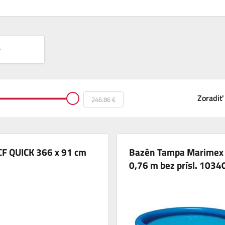
y
Zoradiť
CF QUICK 366 x 91 cm
Bazén Tampa Marimex 
0,76 m bez prísl. 103