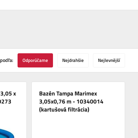
 podľa:
Odporúčame
Nejdrahšie
Nejlevnější
3,05 x
Bazén Tampa Marimex
40273
3,05x0,76 m - 10340014
(kartušová filtrácia)