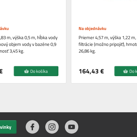
návku
Na objednávku
,83 m, výška 0,5 m, hĺbka vody
Priemer 4,57 m, výška 1,22 m,
lkový objem vody v bazéne 0,9
filtrácie (možno pripojiť), hmo
osť 3,45 kg.
26,86 kg.
€
164,43 €
Do košíka
Do 
ovinky