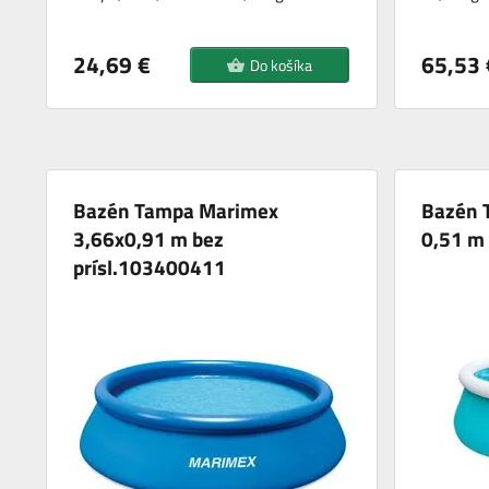
24,69 €
65,53 
Do košíka
Bazén Tampa Marimex
Bazén T
3,66x0,91 m bez
0,51 m 
prísl.103400411