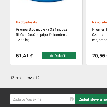
Na objednávku
Na objed
Priemer 3,66 m, výška 0,91 m, bez
Priemer 1
filtrácie (možno pripojiť), hmotnosť
0,4 m, ce
12,65 kg.
m3, hmotn
61,41 €
20,56 
Do košíka
12
produktov z
12
i
Získat slevy a n