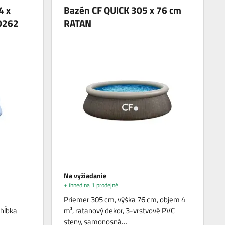
4 x
Bazén CF QUICK 305 x 76 cm
40262
RATAN
Na vyžiadanie
+ ihned na 1 prodejně
Priemer 305 cm, výška 76 cm, objem 4
 hĺbka
m³, ratanový dekor, 3-vrstvové PVC
steny, samonosná…