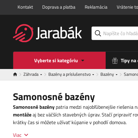
Kontakt
Doprava a platba
Reklamácia
Vrátenie t
Vyberte si kategóriu
Tipy na
Záhrada
Bazény a príslušenstvo
Bazény
Samono
Samonosné bazény
Samonosné bazény
patria medzi najobľúbenejšie riešenia n
montáže
aj bez väčších stavebných úprav. Stačí pripraviť 
krátky čas si môžete užívať kúpanie v pohodlí domova.
Viac