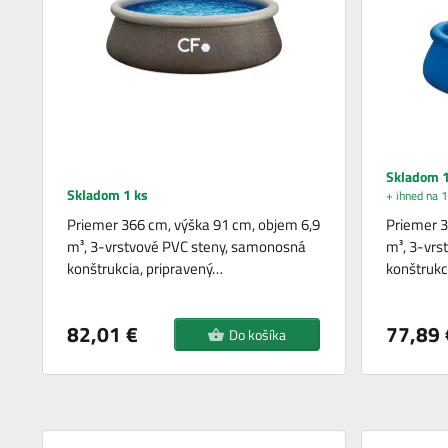
Skladom 1
Skladom 1 ks
+ ihned na 1
Priemer 366 cm, výška 91 cm, objem 6,9
Priemer 3
m³, 3-vrstvové PVC steny, samonosná
m³, 3-vrs
konštrukcia, pripravený…
konštrukc
82,01 €
77,89 
Do košíka