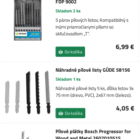
FDP 9002
Skladom 2 ks
5 párov pílových listov, Kompatibilný s
inými priamočiarymi pílami so
skľučovadlom „T“.
6,99 €
Do košíka
Náhradné pílové listy GÜDE 58156
Skladom 1 ks
Náhradné pílové listy 5 ks, dĺžka listov 3x
75 mm (drevo, PVC), 2x67 mm (železo).
4,05 €
Do košíka
Pílové plátky Bosch Progressor for
Wood and Metal 2607010515