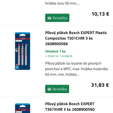
hrúbka rezu 50 mm,…
10,13 €
Do košíka
Pílový plátok Bosch EXPERT Plastic
Composites T301CHM 3 ks
2608900566
Skladom 1 ks
+ ihned na 1 prodejně
Pílový plátok na rezanie do pevných
povrchov a WPC, max. hrúbka materiálu
65 mm, min. hrúbka…
31,83 €
Do košíka
Pílový plátok Bosch EXPERT
T367XHM 3 ks 2608900560