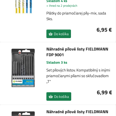
Skladom 4 ks
+ ihned na 2 prodejnách
Plátky do priamočiarej píly-mix, sada
5ks.
6,95 €
Do košíka
Náhradné pílové listy FIELDMANN
FDP 9001
Skladom 3 ks
Set pílových listov. Kompatibilný s inými
priamočiarymi pílami so skľučovadlom
„T“
6,99 €
Do košíka
Náhradné pílové listy FIELDMANN