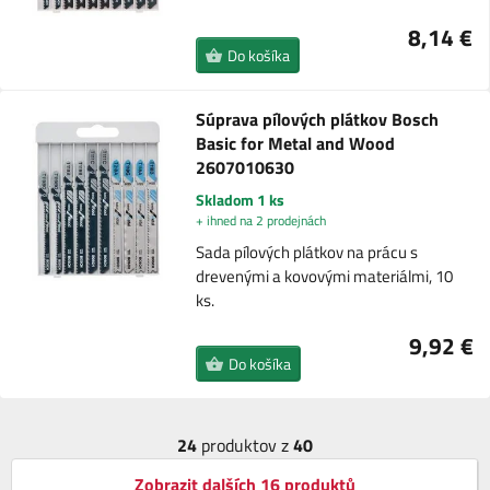
8,14 €
Do košíka
Súprava pílových plátkov Bosch
Basic for Metal and Wood
2607010630
Skladom 1 ks
+ ihned na 2 prodejnách
Sada pílových plátkov na prácu s
drevenými a kovovými materiálmi, 10
ks.
9,92 €
Do košíka
24
produktov z
40
Zobrazit dalších 16 produktů