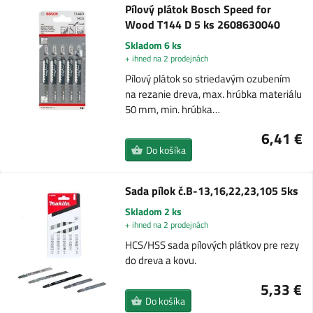
Pílový plátok Bosch Speed ​​for
Wood T144 D 5 ks 2608630040
Skladom 6 ks
+ ihned na 2 prodejnách
Pílový plátok so striedavým ozubením
na rezanie dreva, max. hrúbka materiálu
50 mm, min. hrúbka…
6,41 €
Do košíka
Sada pílok č.B-13,16,22,23,105 5ks
Skladom 2 ks
+ ihned na 2 prodejnách
HCS/HSS sada pílových plátkov pre rezy
do dreva a kovu.
5,33 €
Do košíka