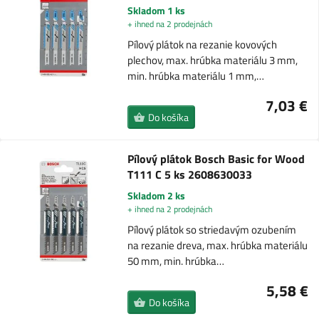
Skladom 1 ks
+ ihned na 2 prodejnách
Pílový plátok na rezanie kovových
plechov, max. hrúbka materiálu 3 mm,
min. hrúbka materiálu 1 mm,…
7,03 €
Do košíka
Pílový plátok Bosch Basic for Wood
T111 C 5 ks 2608630033
Skladom 2 ks
+ ihned na 2 prodejnách
Pílový plátok so striedavým ozubením
na rezanie dreva, max. hrúbka materiálu
50 mm, min. hrúbka…
5,58 €
Do košíka