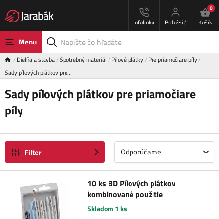
0
Infolinka
Prihlásiť
Košík
Menu
Dielňa a stavba
Spotrebný materiál
Pílové plátky
Pre priamočiare píly
Sady pílových plátkov pre…
Sady pílových plátkov pre priamočiare
píly
Odporúčame
Filter
10 ks BD Pílových plátkov
kombinované použitie
Skladom 1 ks