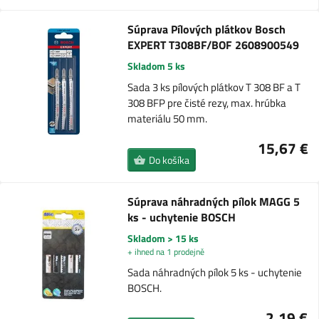
Súprava Pílových plátkov Bosch
EXPERT T308BF/BOF 2608900549
Skladom 5 ks
Sada 3 ks pílových plátkov T 308 BF a T
308 BFP pre čisté rezy, max. hrúbka
materiálu 50 mm.
15,67 €
Do košíka
Súprava náhradných pílok MAGG 5
ks - uchytenie BOSCH
Skladom > 15 ks
+ ihned na 1 prodejně
Sada náhradných pílok 5 ks - uchytenie
BOSCH.
2,19 €