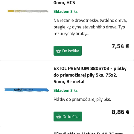
0mm, HCS
Skladom 3 ks
Na rezanie drevotriesky, tvrdého dreva,
preglejky, dyhy, stavebného dreva. Typ
rezu: rýchly hrubý…
7,54 €
Do košíka
EXTOL PREMIUM 8805703 - plátky
do priamočiarej píly 5ks, 75x2,
5mm, Bi-metal
Skladom 3 ks
Plátky do priamočiarej píly 5ks.
8,86 €
Do košíka