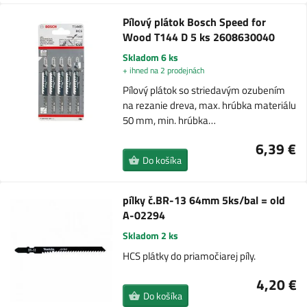
Pílový plátok Bosch Speed ​​for
Wood T144 D 5 ks 2608630040
Skladom 6 ks
+ ihned na 2 prodejnách
Pílový plátok so striedavým ozubením
na rezanie dreva, max. hrúbka materiálu
50 mm, min. hrúbka…
6,39 €
Do košíka
pílky č.BR-13 64mm 5ks/bal = old
A-02294
Skladom 2 ks
HCS plátky do priamočiarej píly.
4,20 €
Do košíka