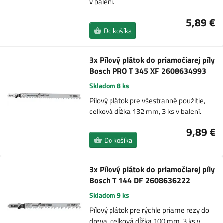
v balení.
5,89 €
Do košíka
3x Pílový plátok do priamočiarej píly
Bosch PRO T 345 XF 2608634993
Skladom 8 ks
Pílový plátok pre všestranné použitie,
celková dĺžka 132 mm, 3 ks v balení.
9,89 €
Do košíka
3x Pílový plátok do priamočiarej píly
Bosch T 144 DF 2608636222
Skladom 9 ks
Pílový plátok pre rýchle priame rezy do
dreva, celková dĺžka 100 mm, 3 ks v