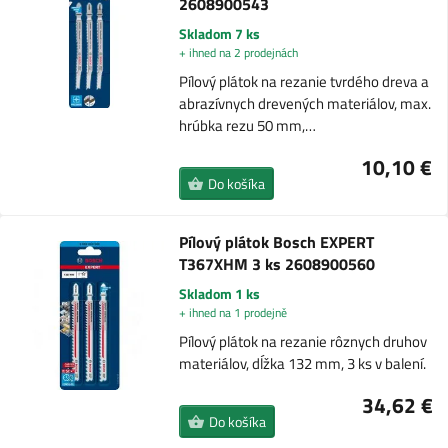
2608900543
Skladom 7 ks
+ ihned na 2 prodejnách
Pílový plátok na rezanie tvrdého dreva a
abrazívnych drevených materiálov, max.
hrúbka rezu 50 mm,…
10,10 €
Do košíka
Pílový plátok Bosch EXPERT
T367XHM 3 ks 2608900560
Skladom 1 ks
+ ihned na 1 prodejně
Pílový plátok na rezanie rôznych druhov
materiálov, dĺžka 132 mm, 3 ks v balení.
34,62 €
Do košíka