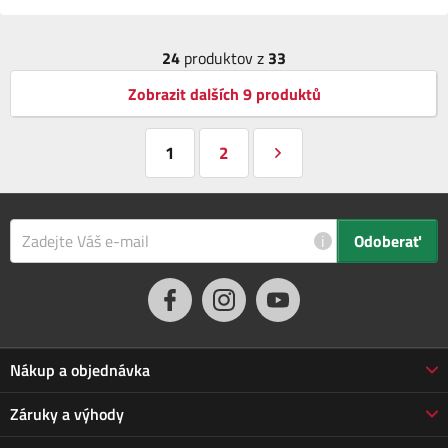
24
produktov z
33
Zobrazit dalších 9 produktů
1
2
i
Odoberať
Nákup a objednávka
Obchodné podmienky
Záruky a výhody
Doprava a platba