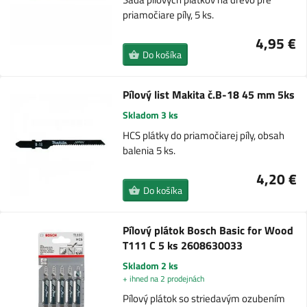
priamočiare píly, 5 ks.
4,95 €
Do košíka
Pílový list Makita č.B-18 45 mm 5ks
Skladom 3 ks
HCS plátky do priamočiarej píly, obsah
balenia 5 ks.
4,20 €
Do košíka
Pílový plátok Bosch Basic for Wood
T111 C 5 ks 2608630033
Skladom 2 ks
+ ihned na 2 prodejnách
Pílový plátok so striedavým ozubením