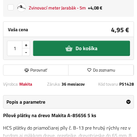
Zvinovací meter Jarabák - 5m
+4,08 €
4,95 €
Vaša cena
+
Do košíka
-
Porovnať
Do zoznamu
Výrobca:
Makita
Záruka:
36 mesiacov
Kód tovaru:
P51428
Popis a parametre
Pílové plátky na drevo Makita A-85656 5 ks
HCS plátky do priamočiarej píly č. B-13 pre hrubý rýchly rez v
tvrdom aj mäkkom dreve, preglejke, drevotrieske do 65 mm. 8