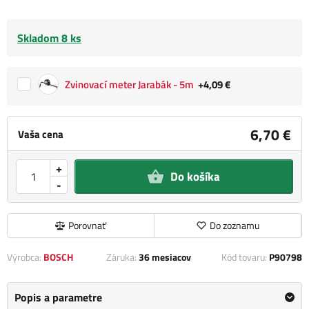
Skladom 8 ks
Zvinovací meter Jarabák - 5m
+4,09 €
6,70 €
Vaša cena
+
Do košíka
-
Porovnať
Do zoznamu
Výrobca:
BOSCH
Záruka:
36 mesiacov
Kód tovaru:
P90798
Popis a parametre