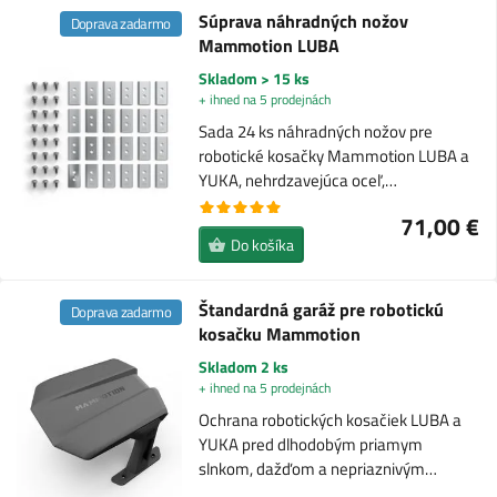
Súprava náhradných nožov
Doprava zadarmo
Mammotion LUBA
Skladom > 15 ks
+ ihned na 5 prodejnách
Sada 24 ks náhradných nožov pre
robotické kosačky Mammotion LUBA a
YUKA, nehrdzavejúca oceľ,…
71,00 €
Do košíka
Štandardná garáž pre robotickú
Doprava zadarmo
kosačku Mammotion
Skladom 2 ks
+ ihned na 5 prodejnách
Ochrana robotických kosačiek LUBA a
YUKA pred dlhodobým priamym
slnkom, dažďom a nepriaznivým…