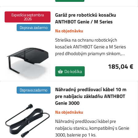
Garáž pre robotickú kosačku
Expedícia septembra
2026
ANTHBOT Genie / M Series
Doprava zadarmo
Na objednávku
Strieška na ochranu robotických
kosačiek ANTHBOT Genie a M Series
pred dlhodobým priamym slnkom,…
185,04 €
Do košíka
Náhradný predlžovací kábel 10 m
Doprava zadarmo
pre nabíjaciu základňu ANTHBOT
Genie 3000
Na objednávku
Náhradný predlžovací kábel pre
nabíjaciu stanicu, kompatibilný s Genie
3000, balenie po 1 ks.