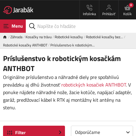
0
Infolinka
Prihlásiť
Košík
Menu
Záhrada
Kosačky na trávu
Robotické kosačky
Robotické kosačky bez…
Robotické kosačky ANTHBOT
Príslušenstvo k robotickým…
Príslušenstvo k robotickým kosačkám
ANTHBOT
Originálne príslušenstvo a náhradné diely pre spoľahlivú
prevádzku aj dlhú životnosť
robotických kosačiek ANTHBOT
. V
ponuke nájdete náhradné nože, žacie kotúče, napájací adaptér,
garáž, predlžovací kábel k RTK aj montážny kit antény na
stenu.
Odporúčame
Filter