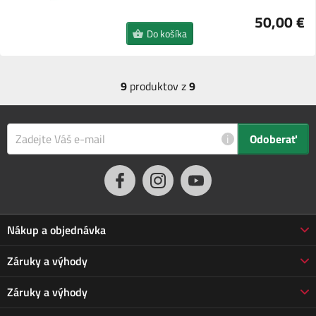
50,00 €
Do košíka
9
produktov z
9
i
Odoberať
Nákup a objednávka
Obchodné podmienky
Záruky a výhody
Doprava a platba
Reklamácia
Záruky a výhody
Predĺžená záruka
Vrátenie tovaru