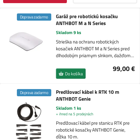
Garáž pre robotickú kosačku
Doprava zadarmo
ANTHBOT M a N Series
Skladom 9 ks
Strieška na ochranu robotických
kosačiek ANTHBOT M a N Series pred
dlhodobým priamym slnkom, dažďom…
99,00 €
Do košíka
Predlžovací kábel k RTK 10 m
Doprava zadarmo
ANTHBOT Genie
Skladom 1 ks
+ ihned na 5 prodejnách
Predlžovací kábel pre stanicu RTK pre
robotické kosačky ANTHBOT Genie,
dĺžka 10 m.