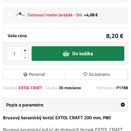
Zvinovací meter Jarabák - 5m
+4,08 €
8,20 €
Vaša cena
+
Do košíka
-
Porovnať
Do zoznamu
Výrobca:
EXTOL CRAFT
Záruka:
36 mesiacov
Kód tovaru:
P1788
Popis a parametre
Brusový keramický kotúč EXTOL CRAFT 200 mm, P80
Brusový keramický kotúč do stolových brúsok EXTOL CRAFT