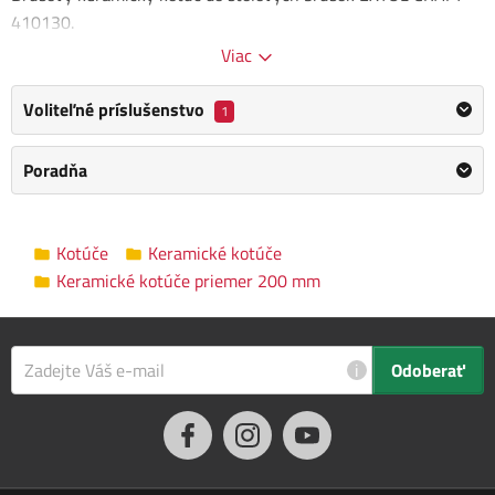
410130.
Viac
Rozmery kotú mm
Vnútorný priemer otvoru: 16 mm
Voliteľné príslušenstvo
1
Hrúbka kotúča: 20 mm
Zrnitosť: P 80
Poradňa
Kategória
Keramické kotúče priemer 200 mm
Výrobca
EXTOL CRAFT
/
Informace o výrobci
Kotúče
Keramické kotúče
Keramické kotúče priemer 200 mm
Priemer kotúča
200 mm
Vnútorný priemer
16 mm
i
Odoberať
Hrúbka kotúča
20 mm
Zrnitosť
P80
Rozmery balenia
20.0 x 2.0 x 20.0 cm