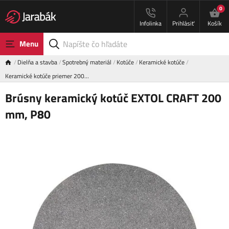
0
Infolinka
Prihlásiť
Košík
Menu
Dielňa a stavba
Spotrebný materiál
Kotúče
Keramické kotúče
Keramické kotúče priemer 200…
Brúsny keramický kotúč EXTOL CRAFT 200
mm, P80