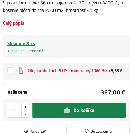
S pojazdom, záber 56 cm, objem koša 70 l, výkon 4400 W, na
kosenie plôch do cca 2000 m2, hmotnosť 41 kg.
Celý popis
Skladom 8 ks
+ ihned na 1 prodejně
Olej Jarabák 4T PLUS - minerálny 10W-30
+5,33 €
367,00 €
Vaša cena
+
Do košíka
-
Porovnať
Do zoznamu