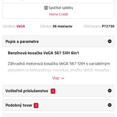
Spočítat splátky
Home Credit
Výrobca:
VeGA
Záruka:
36 mesiacov
Kód tovaru:
P72730
Popis a parametre
Benzínová kosačka VeGA 567 SXH 6in1
Záhradná motorová kosačka VeGA 567 SXH s variabilným
pojazdom je tohtoročnou novinkou značky VeGA. Kosačka
vyniká vo vyššej strednej triede kosačiek svojim kvalitným
Viac
spracovaním
m, výbavou a rovnako tak aj
dizajnom. Motorová kosačka VeGA 567 SXH je poháňaná
Voliteľné príslušenstvo
5
silným štvortaktným motorom VeGA OHV.
Podobný tovar
3
Motorová kosačka VeGA 567 SXH je
univerzálna kosačka s
vysokou kapacitou kosenia
a je určená na veľké trávnaté