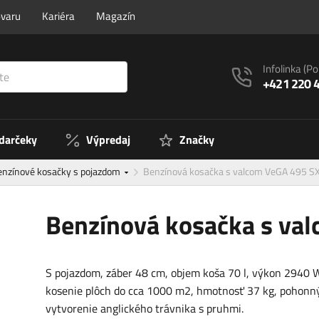
ovaru
Kariéra
Magazín
Infolinka
(Po
+421 220 
 darčeky
Výpredaj
Značky
enzínové kosačky s pojazdom
Benzínová kosačka s valcom VeGA 495 S
Benzínová kosačka s va
S pojazdom, záber 48 cm, objem koša 70 l, výkon 2940 
kosenie plôch do cca 1000 m2, hmotnosť 37 kg, pohonný
vytvorenie anglického trávnika s pruhmi.