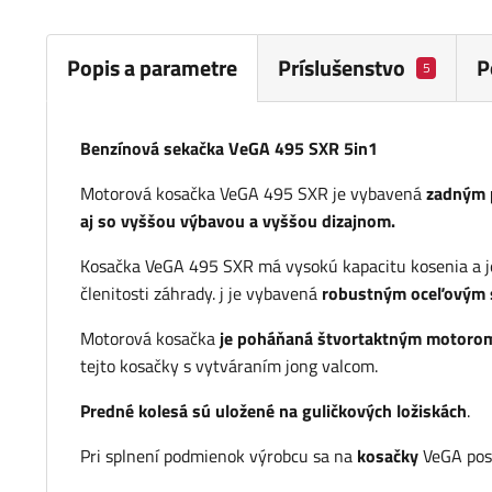
Popis a parametre
Príslušenstvo
P
5
Benzínová sekačka VeGA 495 SXR 5in1
Motorová kosačka VeGA 495 SXR je vybavená
zadným 
aj so vyššou výbavou a vyššou dizajnom.
Kosačka VeGA 495 SXR má vysokú kapacitu kosenia a 
členitosti záhrady. j je vybavená
robustným oceľovým 
Motorová kosačka
je poháňaná štvortaktným motoro
tejto kosačky s vytváraním jong valcom.
Predné kolesá sú uložené na guličkových ložiskách
.
Pri splnení podmienok výrobcu sa na
kosačky
VeGA pos