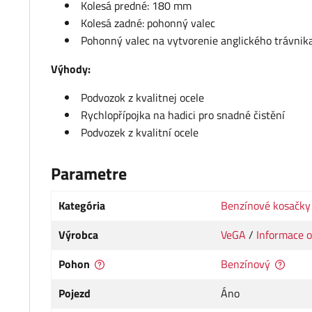
Kolesá predné: 180 mm
Kolesá zadné: pohonný valec
Pohonný valec na vytvorenie anglického trávnika
Výhody:
Podvozok z kvalitnej ocele
Rychlopřípojka na hadici pro snadné čistění
Podvozek z kvalitní ocele
Parametre
Kategória
Benzínové kosačky
Výrobca
VeGA
/
Informace o
Pohon
Benzínový
Pojezd
Áno