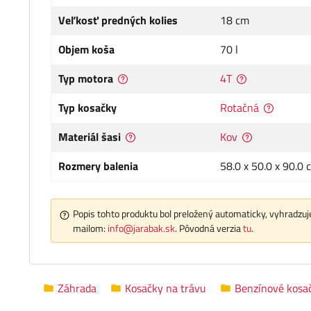
Veľkosť predných kolies
18 cm
Objem koša
70 l
Typ motora
4T
Typ kosačky
Rotačná
Materiál šasi
Kov
Rozmery balenia
58.0 x 50.0 x 90.0 
Popis tohto produktu bol preložený automaticky, vyhradzuje
mailom:
info@jarabak.sk
. Pôvodná verzia
tu
.
Záhrada
Kosačky na trávu
Benzínové kosa