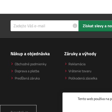
i
Získat slevy a n
Nákup a objednávka
Záruky a výhody
Obchodné podmienky
Reklamácia
Doprava a platba
Vrátenie tovaru
Predĺžená záruka
Poškodená zásielka
Tento web používa na p