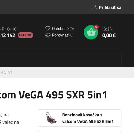
Prihlásiť sa
0
Obľúbené
(
0
)
-Pi: 8-16)
Košík
412 142
0,00 €
Porovnať
(
0
)
OFFLINE
XR 5in1
lcom VeGA 495 SXR 5in1
W, na
Benzínová kosačka s
valcom VeGA 495 SXR 5in1
 valec na