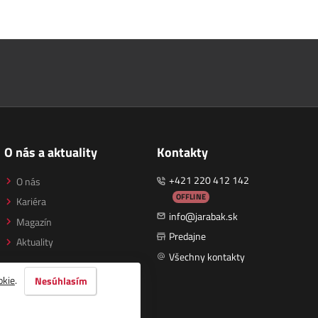
O nás a aktuality
Kontakty
+421 220 412 142
O nás
OFFLINE
Kariéra
info@jarabak.sk
Magazín
Predajne
Aktuality
Všechny kontakty
okie
.
Nesúhlasím