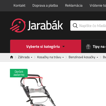
Kontakt
Doprava a platba
Reklamácia
Vrátenie t
Vyberte si kategóriu
Tipy na
Záhrada
Kosačky na trávu
Benzínové kosačky
B
Darček
zadarmo