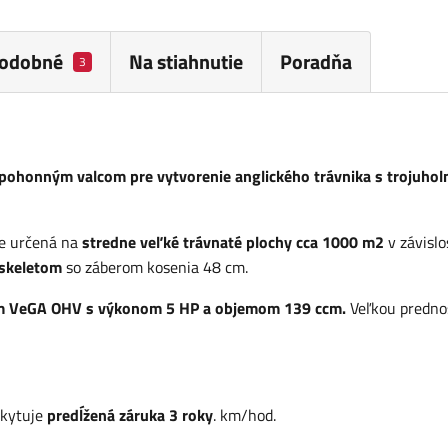
odobné
Na stiahnutie
Poradňa
3
pohonným valcom
pre vytvorenie anglického trávnika s trojuho
je určená na
stredne veľké trávnaté plochy cca 1000 m2
v závislo
skeletom
so záberom kosenia 48 cm.
m VeGA OHV s výkonom 5 HP a objemom 139 ccm.
Veľkou predno
kytuje
predĺžená záruka 3 roky
. km/hod.