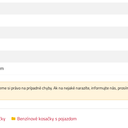
cm
me si právo na prípadné chyby. Ak na nejaké narazíte, informujte nás, prosí
čky
Benzínové kosačky s pojazdom