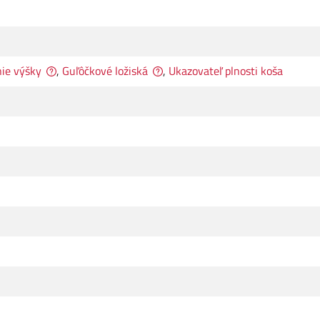
ie výšky
,
Guľôčkové ložiská
,
Ukazovateľ plnosti koša