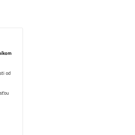
lníkom
sti od
sťou