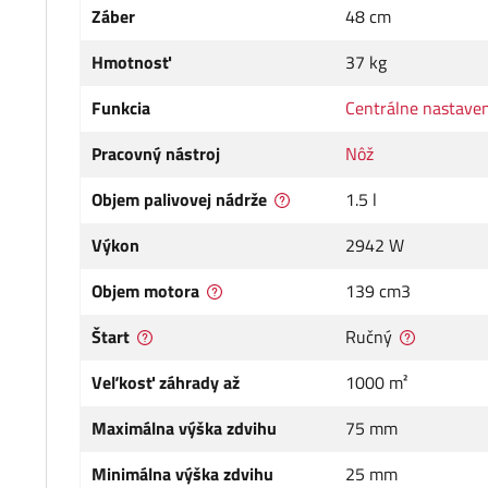
Záber
48 cm
Hmotnosť
37 kg
Funkcia
Centrálne nastaven
Pracovný nástroj
Nôž
Objem palivovej nádrže
1.5 l
Výkon
2942 W
Objem motora
139 cm3
Štart
Ručný
Veľkosť záhrady až
1000 m²
Maximálna výška zdvihu
75 mm
Minimálna výška zdvihu
25 mm