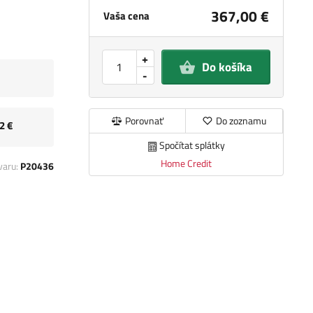
367,00 €
Vaša cena
+
Do košíka
-
Porovnať
Do zoznamu
2 €
Spočítat splátky
Home Credit
varu:
P20436