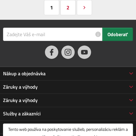
1
2
i
Odoberať
Nákup a objednávka
Obchodné podmienky
Záruky a výhody
Doprava a platba
Reklamácia
Záruky a výhody
Predĺžená záruka
Vrátenie tovaru
Prečo nakupovať u nás
Služby a zákazníci
Poškodená zásielka
3-ročná záruka Jarabák
Pre firmy, organizácie a štátne inštitúcie
O nás a aktuality
Tento web používa na poskytovanie služieb, personalizáciu reklám a
Vrátenie tovaru do 30 dní
Značky