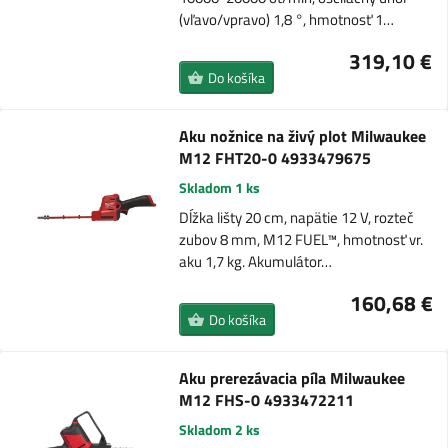
(vľavo/vpravo) 1,8 °, hmotnosť 1…
319,10 €
Do košíka
Aku nožnice na živý plot Milwaukee
M12 FHT20-0 4933479675
Skladom 1 ks
Dĺžka lišty 20 cm, napätie 12 V, rozteč
zubov 8 mm, M12 FUEL™, hmotnosť vr.
aku 1,7 kg. Akumulátor…
160,68 €
Do košíka
Aku prerezávacia píla Milwaukee
M12 FHS-0 4933472211
Skladom 2 ks