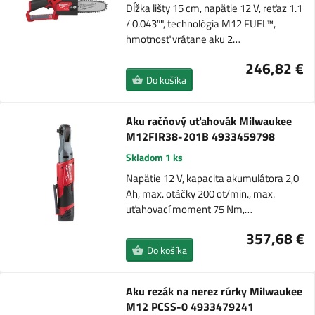
Dĺžka lišty 15 cm, napätie 12 V, reťaz 1.1
/ 0.043″", technológia M12 FUEL™,
hmotnosť vrátane aku 2…
246,82 €
Do košíka
Aku račňový uťahovák Milwaukee
M12FIR38-201B 4933459798
Skladom 1 ks
Napätie 12 V, kapacita akumulátora 2,0
Ah, max. otáčky 200 ot/min., max.
uťahovací moment 75 Nm,…
357,68 €
Do košíka
Aku rezák na nerez rúrky Milwaukee
M12 PCSS-0 4933479241