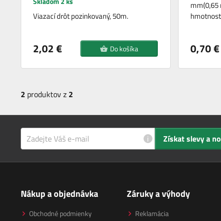
Skladom 2 ks
mm(0,65 
Viazací drôt pozinkovaný, 50m.
hmotnosť 
2,02 €
0,70 €
Do košíka
2
produktov z
2
i
Získat slevy a n
Nákup a objednávka
Záruky a výhody
Obchodné podmienky
Reklamácia