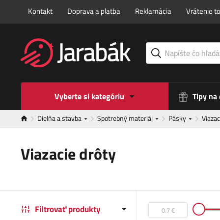
Kontakt
Doprava a platba
Reklamácia
Vrátenie t
Vyberte si kategóriu
Tipy na
Dielňa a stavba
Spotrebný materiál
Pásky
Viazac
Viazacie drôty
Filtrovať produkty