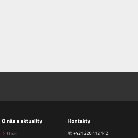
O nás a aktuality
Kontakty
+421 220 412 142
O nás