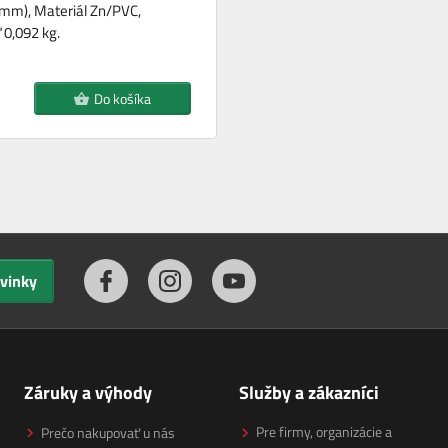
mm), Materiál Zn/PVC,
0,092 kg.
Do košíka
ovinky
Záruky a výhody
Služby a zákazníci
Pre firmy, organizácie a
Prečo nakupovať u nás