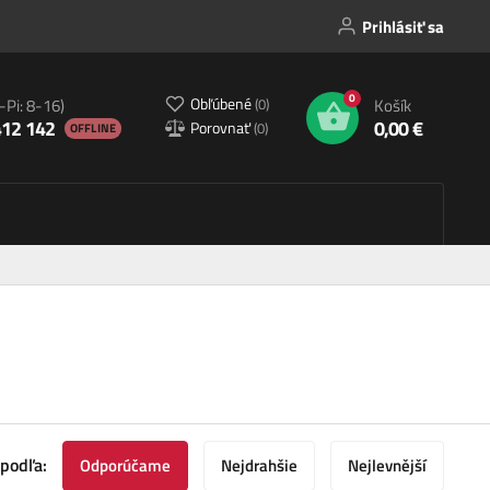
Prihlásiť sa
0
Obľúbené
(
0
)
-Pi: 8-16)
Košík
412 142
0,00 €
Porovnať
(
0
)
OFFLINE
 podľa:
Odporúčame
Nejdrahšie
Nejlevnější