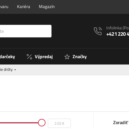
ovaru
Kariéra
Magazín
Infolinka
(Po
+421 220 
 darčeky
Výpredaj
Značky
ie drôty
Zoradiť