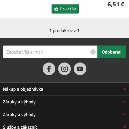
6,51 €
Do košíka
1
produktov z
1
i
Odoberať
Nákup a objednávka
Obchodné podmienky
Záruky a výhody
Doprava a platba
Reklamácia
Záruky a výhody
Predĺžená záruka
Vrátenie tovaru
Prečo nakupovať u nás
Služby a zákazníci