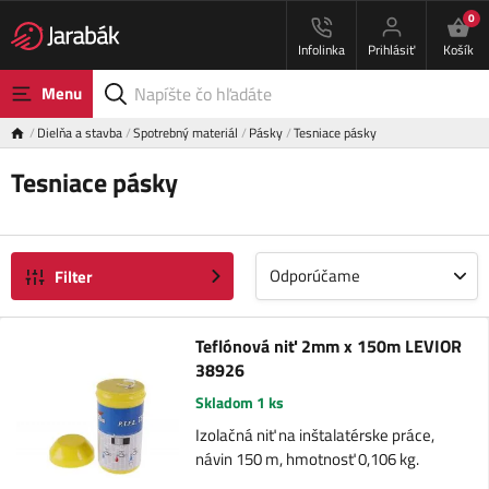
0
Infolinka
Prihlásiť
Košík
Menu
Dielňa a stavba
Spotrebný materiál
Pásky
Tesniace pásky
Tesniace pásky
Odporúčame
Filter
Teflónová niť 2mm x 150m LEVIOR
38926
Skladom 1 ks
Izolačná niť na inštalatérske práce,
návin 150 m, hmotnosť 0,106 kg.