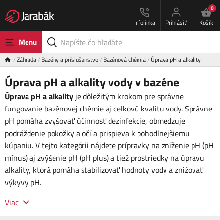
0
Infolinka
Prihlásiť
Košík
Menu
Záhrada
Bazény a príslušenstvo
Bazénová chémia
Úprava pH a alkality
Úprava pH a alkality vody v bazéne
Úprava pH a alkality
je dôležitým krokom pre správne
fungovanie bazénovej chémie aj celkovú kvalitu vody. Správne
pH pomáha zvyšovať účinnosť dezinfekcie, obmedzuje
podráždenie pokožky a očí a prispieva k pohodlnejšiemu
kúpaniu. V tejto kategórii nájdete prípravky na zníženie pH (pH
mínus) aj zvýšenie pH (pH plus) a tiež prostriedky na úpravu
alkality, ktorá pomáha stabilizovať hodnoty vody a znižovať
výkyvy pH.
Viac