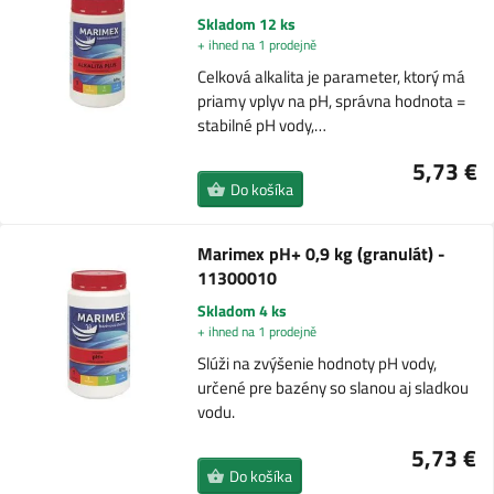
Skladom 12 ks
+ ihned na 1 prodejně
Celková alkalita je parameter, ktorý má
priamy vplyv na pH, správna hodnota =
stabilné pH vody,…
5,73 €
Do košíka
Marimex pH+ 0,9 kg (granulát) -
11300010
Skladom 4 ks
+ ihned na 1 prodejně
Slúži na zvýšenie hodnoty pH vody,
určené pre bazény so slanou aj sladkou
vodu.
5,73 €
Do košíka