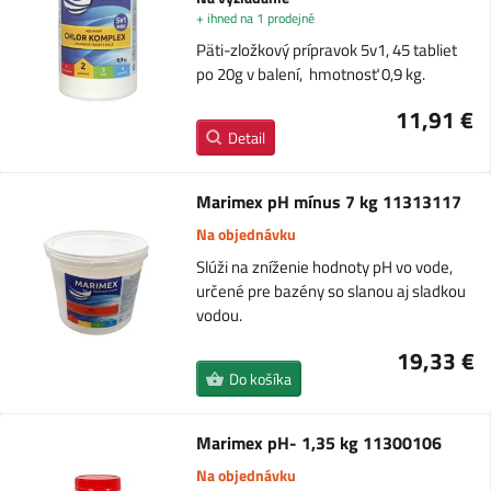
+ ihned na 1 prodejně
Päti-zložkový prípravok 5v1, 45 tabliet
po 20g v balení, hmotnosť 0,9 kg.
11,91 €
Detail
Marimex pH mínus 7 kg 11313117
Na objednávku
Slúži na zníženie hodnoty pH vo vode,
určené pre bazény so slanou aj sladkou
vodou.
19,33 €
Do košíka
Marimex pH- 1,35 kg 11300106
Na objednávku