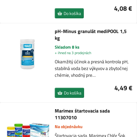
4,08 €
Do košíka
pH-Minus granulát mediPOOL 1,5
kg
Skladom 8 ks
+ ihned na 3 prodejnách
Okamžitý účinok a presná kontrola pH,
stabilná voda bez výkyvov a zbytočnej
chémie, vhodný pre…
4,49 €
Do košíka
Marimex štartovacia sada
11307010
Na objednávku
Štartovacia sada, Marimex Chlór Šok,