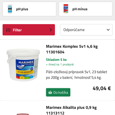
pH plus
pH mínus
Odporúčame
Filter
Marimex Komplex 5v1 4,6 kg
11301604
Skladom 5 ks
+ ihned na 1 prodejně
Päti-zložkový prípravok 5v1, 23 tabliet
po 200g v balení, hmotnosť 5,4 kg.
49,04 €
Do košíka
Marimex Alkalita plus 0,9 kg
11313112