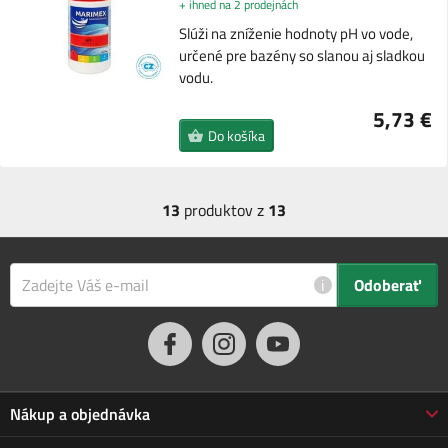
+ ihned na 2 prodejnách
Slúži na zníženie hodnoty pH vo vode,
určené pre bazény so slanou aj sladkou
vodu.
5,73 €
Do košíka
13
produktov z
13
i
Odoberať
Nákup a objednávka