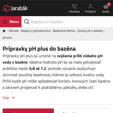
0
Infolinka
Prihlásiť
Košík
Menu
Záhrada
Bazény a príslušenstvo
Bazénová chémia
Úprava pH a alkality
pH plus
Prípravky pH plus do bazéna
Prípravky pH plus sú určené na
zvýšenie príliš nízkeho pH
vody v bazéne
. Ideálna hodnota pH by sa mala pohybovať
približne medzi
6,8 až 7,2
, pretože výrazne ovplyvňuje
účinnosť použitej bazénovej chémie aj celkovú kvalitu vody.
Príliš kyslé pH môže spôsobovať koróziu kovových častí bazéna
a zároveň prispievať k podráždeniu pokožky alebo očí.
Viac