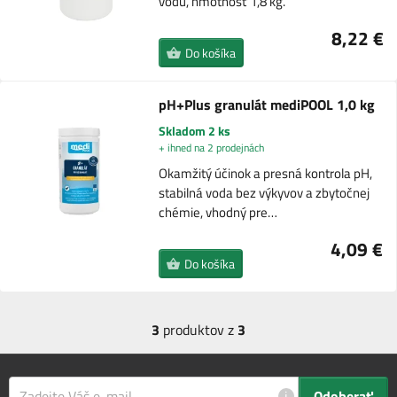
vodu, hmotnosť 1,8 kg.
8,22 €
Do košíka
pH+Plus granulát mediPOOL 1,0 kg
Skladom 2 ks
+ ihned na 2 prodejnách
Okamžitý účinok a presná kontrola pH,
stabilná voda bez výkyvov a zbytočnej
chémie, vhodný pre…
4,09 €
Do košíka
3
produktov z
3
i
Odoberať