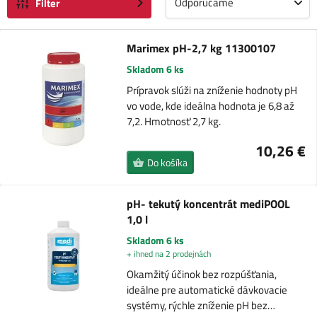
Odporúčame
Filter
Marimex pH-2,7 kg 11300107
Skladom 6 ks
Prípravok slúži na zníženie hodnoty pH
vo vode, kde ideálna hodnota je 6,8 až
7,2. Hmotnosť 2,7 kg.
10,26 €
Do košíka
pH- tekutý koncentrát mediPOOL
1,0 l
Skladom 6 ks
+ ihned na 2 prodejnách
Okamžitý účinok bez rozpúšťania,
ideálne pre automatické dávkovacie
systémy, rýchle zníženie pH bez…