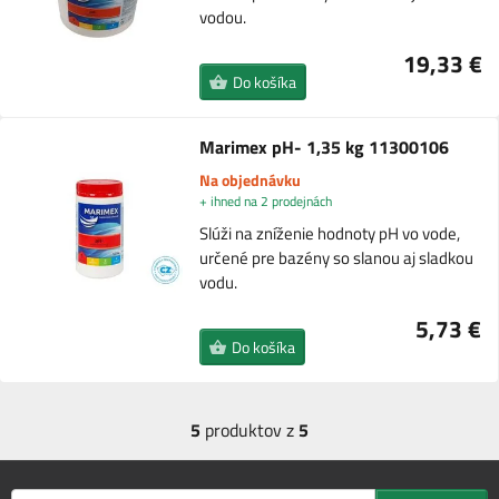
vodou.
19,33 €
Do košíka
Marimex pH- 1,35 kg 11300106
Na objednávku
+ ihned na 2 prodejnách
Slúži na zníženie hodnoty pH vo vode,
určené pre bazény so slanou aj sladkou
vodu.
5,73 €
Do košíka
5
produktov z
5