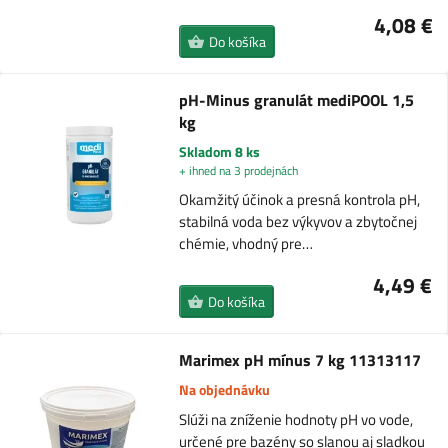
4,08 €
Do košíka
pH-Minus granulát mediPOOL 1,5
kg
Skladom 8 ks
+ ihned na 3 prodejnách
Okamžitý účinok a presná kontrola pH,
stabilná voda bez výkyvov a zbytočnej
chémie, vhodný pre…
4,49 €
Do košíka
Marimex pH mínus 7 kg 11313117
Na objednávku
Slúži na zníženie hodnoty pH vo vode,
určené pre bazény so slanou aj sladkou