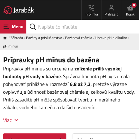
0
Infolinka
Prihlásiť
Košík
Menu
Záhrada
Bazény a príslušenstvo
Bazénová chémia
Úprava pH a alkality
pH mínus
Prípravky pH mínus do bazéna
Prípravky pH mínus sú určené na
zníženie príliš vysokej
hodnoty pH vody v bazéne
. Správna hodnota pH by sa mala
pohybovať približne v rozmedzí
6,8 až 7,2
, pretože výrazne
ovplyvňuje účinnosť bazénovej chémie aj celkovú kvalitu vody.
Príliš zásadité pH môže spôsobovať tvorbu minerálneho
zákalu, vodného kameňa a ďalších usadenín.
Viac