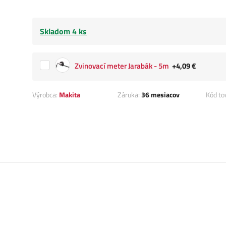
Skladom 4 ks
Zvinovací meter Jarabák - 5m
+4,09 €
Výrobca:
Makita
Záruka:
36 mesiacov
Kód to