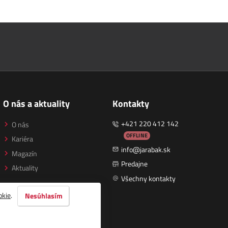
O nás a aktuality
Kontakty
+421 220 412 142
O nás
OFFLINE
Kariéra
info@jarabak.sk
Magazín
Predajne
Aktuality
Všechny kontakty
okie
.
Nesúhlasím