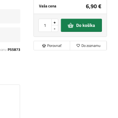
6,90 €
Vaša cena
+
Do košíka
-
Porovnať
Do zoznamu
varu:
P55873