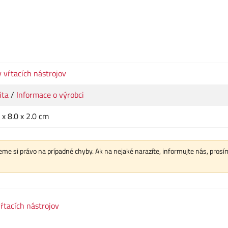
 vŕtacích nástrojov
ita
/
Informace o výrobci
 x 8.0 x 2.0 cm
me si právo na prípadné chyby. Ak na nejaké narazíte, informujte nás, prosí
ŕtacích nástrojov