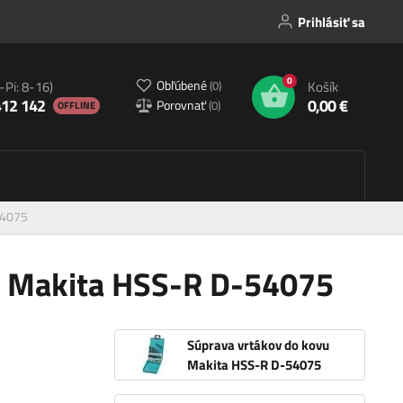
Prihlásiť sa
0
Obľúbené
(
0
)
-Pi: 8-16)
Košík
412 142
0,00 €
Porovnať
(
0
)
OFFLINE
54075
u Makita HSS-R D-54075
Súprava vrtákov do kovu
Makita HSS-R D-54075