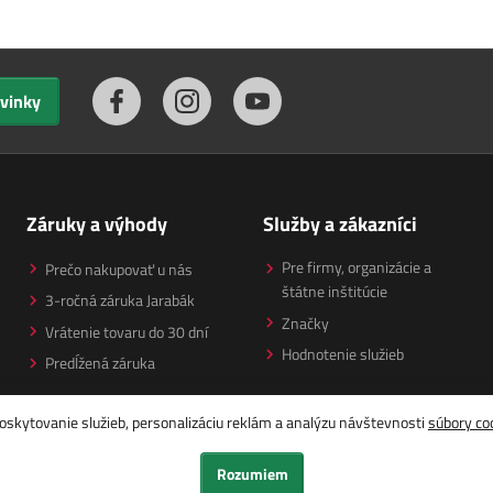
ovinky
Záruky a výhody
Služby a zákazníci
Pre firmy, organizácie a
Prečo nakupovať u nás
štátne inštitúcie
3-ročná záruka Jarabák
Značky
Vrátenie tovaru do 30 dní
Hodnotenie služieb
Predĺžená záruka
oskytovanie služieb, personalizáciu reklám a analýzu návštevnosti
súbory co
Rozumiem