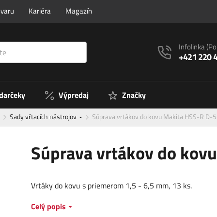
ovaru
Kariéra
Magazín
Infolinka
(Po
+421 220 
 darčeky
Výpredaj
Značky
Sady vŕtacích nástrojov
Súprava vrtákov do kovu Makita HSS-R D-
Súprava vrtákov do kov
Vrtáky do kovu s priemerom 1,5 - 6,5 mm, 13 ks.
Celý popis