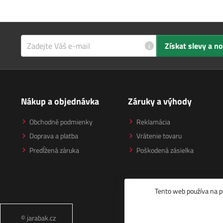
i
Získat slevy a n
Nákup a objednávka
Záruky a výhody
Obchodné podmienky
Reklamácia
Doprava a platba
Vrátenie tovaru
Predĺžená záruka
Poškodená zásielka
Tento web používa na p
© jarabak.cz